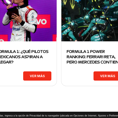
ORMULA 1: ¿QUÉ PILOTOS
FORMULA 1 POWER
EXICANOS ASPIRAN A
RANKING: FERRARI RETA,
LEGAR?
PERO MERCEDES CONTIE
VER MÁS
VER MÁS
las, ingresa a la opción de Privacidad de tu navegador (ubicada en Opciones de Internet, Ajustes o Preferen