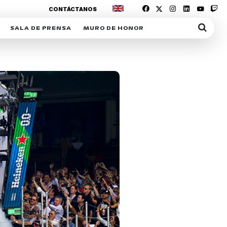
CONTÁCTANOS
SALA DE PRENSA
MURO DE HONOR
IAS
SUSCRIPCIÓN SALA DE PRENSA
IPCIÓN RACING NEWS
COMUNICADOS
OPCIÓN
COGP
ACREDITACIONES
S
RACTIVOS
Y
ICA
ER