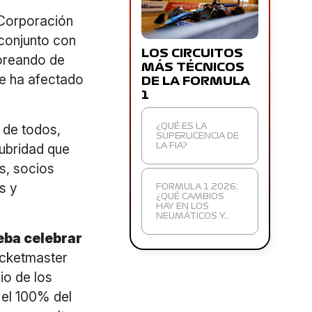
 Corporación
 conjunto con
LOS CIRCUITOS
toreando de
MÁS TÉCNICOS
e ha afectado
DE LA FORMULA
1
 de todos,
¿QUÉ ES LA
SUPERLICENCIA DE
lubridad que
LA FIA?
s, socios
s y
FORMULA 1 2026:
¿QUÉ CAMBIOS
HAY EN LOS
NEUMÁTICOS Y…
eba celebrar
Ticketmaster
io de los
 el 100% del