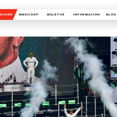
ANAGER
MEXICOGP
BOLETOS
INFORMACIÓN
BLOG
GALERIA SOCIAL
HORARIOS
NOTIC
SOMOS PARTE DEL VUELO
DUDAS
SUSCR
SOSTENIBILIDAD
DERECHO DE PRIMERA 
MEXI
CELEBRA CON NOSOTROS
REFORESTEMOS JUNTO
INTE
MOTORSPORT ACADEM
VOLUNTARIOS
EXPOSICIÓN FOTOGRÁF
CAMPEONATO
PATROCINADORES
LEGALES TICKETMAST