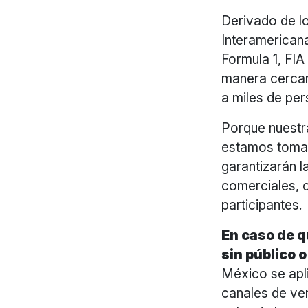
Derivado de l
Interamericana
Formula 1, FI
manera cercan
a miles de pe
Porque nuestra
estamos toman
garantizarán l
comerciales, 
participantes.
En caso de q
sin público 
México se apl
canales de ven