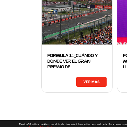
FORMULA 1: ¿CUÁNDO Y
F
DÓNDE VER EL GRAN
M
PREMIO DE…
L
VER MÁS
MexicoGP utiliza cookies con el fin de ofrecerte información personalizada. Para desactivar