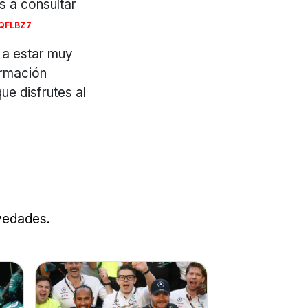
s a consultar
2QFLBZ7
 a estar muy
ormación
e disfrutes al
ovedades.