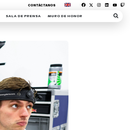
CONTÁCTANOS
SALA DE PRENSA
MURO DE HONOR
IAS
SUSCRIPCIÓN SALA DE PRENSA
IPCIÓN RACING NEWS
COMUNICADOS
OPCIÓN
COGP
ACREDITACIONES
S
RACTIVOS
Y
ICA
ER