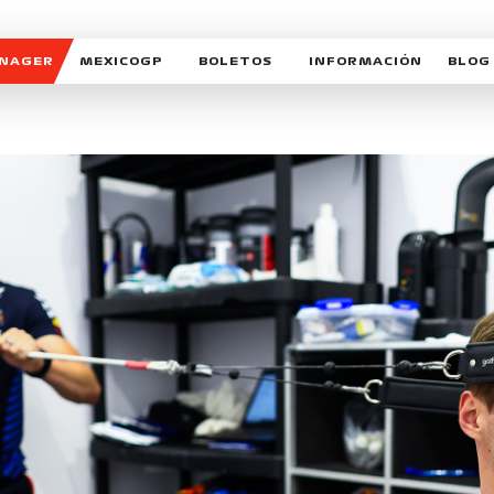
ANAGER
MEXICOGP
BOLETOS
INFORMACIÓN
BLOG
GALERIA SOCIAL
HORARIOS
NOTIC
SOMOS PARTE DEL VUELO
DUDAS
SUSCR
SOSTENIBILIDAD
DERECHO DE PRIMERA 
MEXI
CELEBRA CON NOSOTROS
REFORESTEMOS JUNTO
INTE
MOTORSPORT ACADEM
VOLUNTARIOS
EXPOSICIÓN FOTOGRÁF
CAMPEONATO
PATROCINADORES
LEGALES TICKETMAST