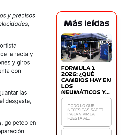
os y precisos
Más leídas
elocidades,
ortista
 de la recta y
ones y giros
FORMULA 1
enta con
2026: ¿QUÉ
CAMBIOS HAY EN
LOS
guantar las
NEUMÁTICOS Y…
el desgaste,
TODO LO QUE
NECESITAS SABER
PARA VIVIR LA
F1ESTA AL…
g
, golpeteo en
reparación