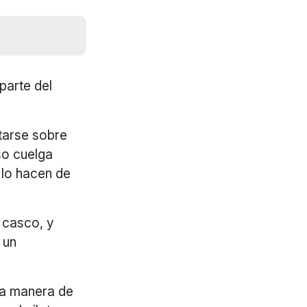
parte del
tarse sobre
so cuelga
 lo hacen de
n casco, y
 un
(a manera de