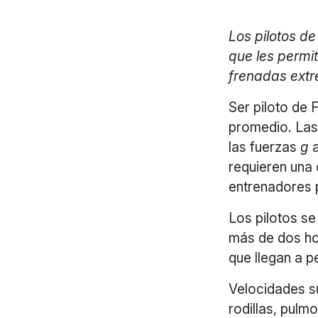
Los pilotos d
que les permi
frenadas extr
Ser piloto de 
promedio. Las 
las fuerzas
g
a
requieren una 
entrenadores 
Los pilotos se
más de dos ho
que llegan a p
Velocidades su
rodillas, pulm