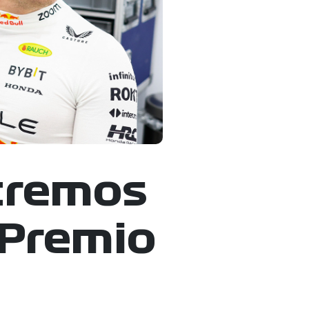
tremos
n Premio