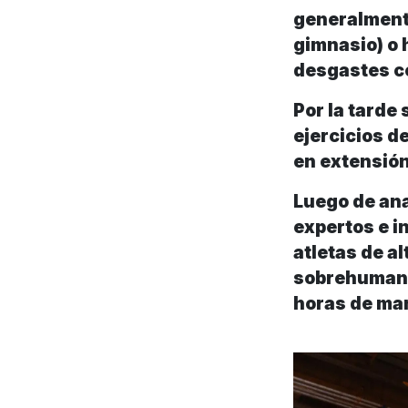
generalmente
gimnasio) o 
desgastes c
Por la tarde
ejercicios d
en extensión
Luego de ana
expertos e i
atletas de a
sobrehumana
horas de ma