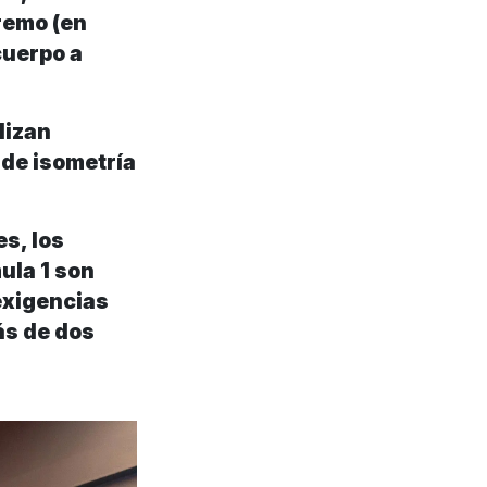
remo (en
cuerpo a
lizan
 de isometría
s, los
ula 1 son
exigencias
ás de dos