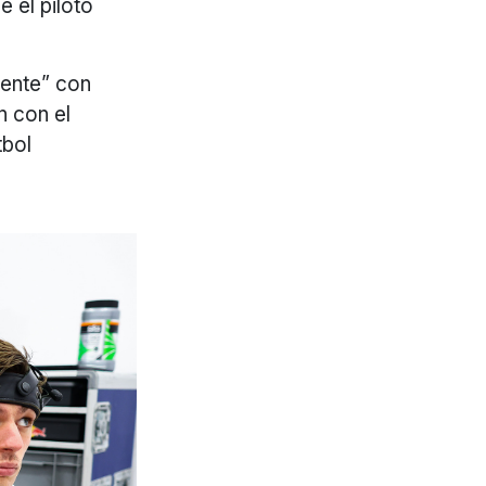
e el piloto
uente” con
n con el
tbol