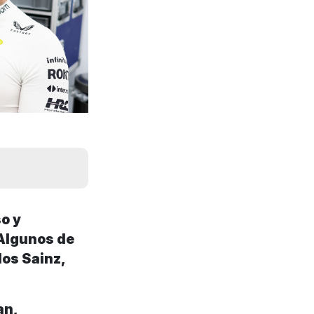
so y
 Algunos de
los Sainz,
an,