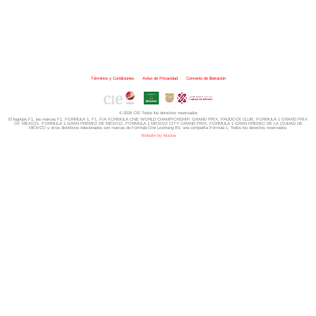
Términos y Condiciones
|
Aviso de Privacidad
|
Convenio de liberación
© 2026 CIE Todos los derechos reservados
El logotipo F1, las marcas F1, FORMULA 1, F1, FIA FORMULA ONE WORLD CHAMPIONSHIP, GRAND PRIX,
PADDOCK CLUB,
FORMULA 1 GRAND PRIX
OF MEXICO, FORMULA 1 GRAN PREMIO DE MÉXICO,
FORMULA 1 MEXICO CITY GRAND PRIX,
FORMULA 1 GRAN PREMIO DE LA CIUDAD DE
MÉXICO y otros distintivos
relacionados son marcas de Formula One Licensing BV,
una compañía Formula 1. Todos los derechos reservados.
Website by Alucina