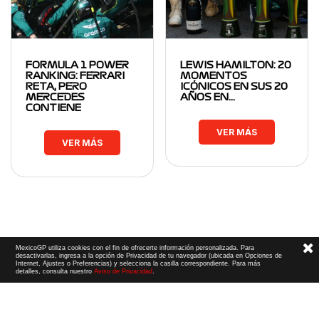
FORMULA 1 POWER
LEWIS HAMILTON: 20
RANKING: FERRARI
MOMENTOS
RETA, PERO
ICÓNICOS EN SUS 20
MERCEDES
AÑOS EN…
CONTIENE
VER MÁS
VER MÁS
MexicoGP utiliza cookies con el fin de ofrecerte información personalizada. Para
desactivarlas, ingresa a la opción de Privacidad de tu navegador (ubicada en Opciones de
Internet, Ajustes o Preferencias) y selecciona la casilla correspondiente. Para más
detalles, consulta nuestro
Aviso de Privacidad
.