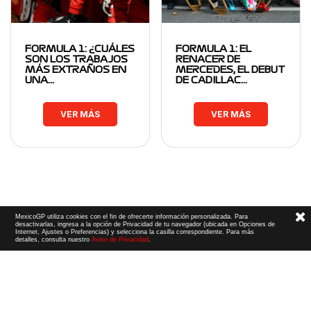
FORMULA 1: ¿CUÁLES
FORMULA 1: EL
SON LOS TRABAJOS
RENACER DE
MÁS EXTRAÑOS EN
MERCEDES, EL DEBUT
UNA…
DE CADILLAC…
VER MÁS
VER MÁS
MexicoGP utiliza cookies con el fin de ofrecerte información personalizada. Para
desactivarlas, ingresa a la opción de Privacidad de tu navegador (ubicada en Opciones de
Internet, Ajustes o Preferencias) y selecciona la casilla correspondiente. Para más
detalles, consulta nuestro
Aviso de Privacidad
.