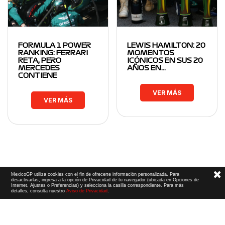
FORMULA 1 POWER
LEWIS HAMILTON: 20
RANKING: FERRARI
MOMENTOS
RETA, PERO
ICÓNICOS EN SUS 20
MERCEDES
AÑOS EN…
CONTIENE
VER MÁS
VER MÁS
MexicoGP utiliza cookies con el fin de ofrecerte información personalizada. Para
desactivarlas, ingresa a la opción de Privacidad de tu navegador (ubicada en Opciones de
Internet, Ajustes o Preferencias) y selecciona la casilla correspondiente. Para más
detalles, consulta nuestro
Aviso de Privacidad
.