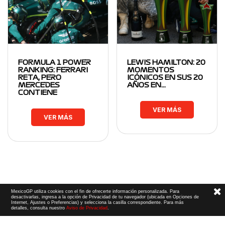
FORMULA 1 POWER
LEWIS HAMILTON: 20
RANKING: FERRARI
MOMENTOS
RETA, PERO
ICÓNICOS EN SUS 20
MERCEDES
AÑOS EN…
CONTIENE
VER MÁS
VER MÁS
MexicoGP utiliza cookies con el fin de ofrecerte información personalizada. Para
desactivarlas, ingresa a la opción de Privacidad de tu navegador (ubicada en Opciones de
Internet, Ajustes o Preferencias) y selecciona la casilla correspondiente. Para más
detalles, consulta nuestro
Aviso de Privacidad
.