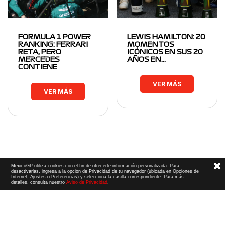
FORMULA 1 POWER
LEWIS HAMILTON: 20
RANKING: FERRARI
MOMENTOS
RETA, PERO
ICÓNICOS EN SUS 20
MERCEDES
AÑOS EN…
CONTIENE
VER MÁS
VER MÁS
MexicoGP utiliza cookies con el fin de ofrecerte información personalizada. Para
desactivarlas, ingresa a la opción de Privacidad de tu navegador (ubicada en Opciones de
Internet, Ajustes o Preferencias) y selecciona la casilla correspondiente. Para más
detalles, consulta nuestro
Aviso de Privacidad
.