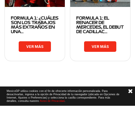
FORMULA 1: ¿CUÁLES
FORMULA 1: EL
SON LOS TRABAJOS
RENACER DE
MÁS EXTRAÑOS EN
MERCEDES, EL DEBUT
UNA…
DE CADILLAC…
VER MÁS
VER MÁS
MexicoGP utiliza cookies con el fin de ofrecerte información personalizada. Para
desactivarlas, ingresa a la opción de Privacidad de tu navegador (ubicada en Opciones de
Internet, Ajustes o Preferencias) y selecciona la casilla correspondiente. Para más
detalles, consulta nuestro
Aviso de Privacidad
.