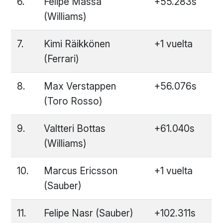
6.
Felipe Massa
+55.283s
(Williams)
7.
Kimi Räikkönen
+1 vuelta
(Ferrari)
8.
Max Verstappen
+56.076s
(Toro Rosso)
9.
Valtteri Bottas
+61.040s
(Williams)
10.
Marcus Ericsson
+1 vuelta
(Sauber)
11.
Felipe Nasr (Sauber)
+102.311s