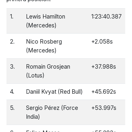
1.
Lewis Hamilton
1:23:40.387
(Mercedes)
2.
Nico Rosberg
+2.058s
(Mercedes)
3.
Romain Grosjean
+37.988s
(Lotus)
4.
Daniil Kvyat (Red Bull)
+45.692s
5.
Sergio Pérez (Force
+53.997s
India)