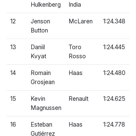
Hulkenberg
India
12
Jenson
McLaren
1:24.348
Button
13
Daniil
Toro
1:24.445
Kvyat
Rosso
14
Romain
Haas
1:24.480
Grosjean
15
Kevin
Renault
1:24.625
Magnussen
16
Esteban
Haas
1:24.778
Gutiérrez