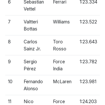
6
Sebastian
Ferrari
1:23.334
Vettel
7
Valtteri
Williams
1:23.522
Bottas
8
Carlos
Toro
1:23.643
Sainz Jr.
Rosso
9
Sergio
Force
1:23.782
Pérez
India
10
Fernando
McLaren
1:23.981
Alonso
11
Nico
Force
1:24.203