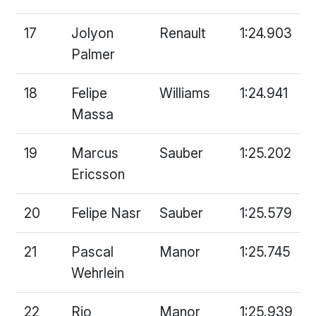
17
Jolyon
Renault
1:24.903
Palmer
18
Felipe
Williams
1:24.941
Massa
19
Marcus
Sauber
1:25.202
Ericsson
20
Felipe Nasr
Sauber
1:25.579
21
Pascal
Manor
1:25.745
Wehrlein
22
Rio
Manor
1:25.939