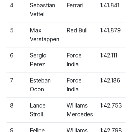
4
Sebastian
Ferrari
1:41.841
Vettel
5
Max
Red Bull
1:41.879
Verstappen
6
Sergio
Force
1:42.111
Perez
India
7
Esteban
Force
1:42.186
Ocon
India
8
Lance
Williams
1:42.753
Stroll
Mercedes
9
Felipe
Williams
1:42.798