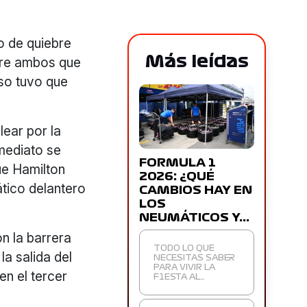
o de quiebre
Más leídas
ntre ambos que
uso tuvo que
lear por la
nmediato se
FORMULA 1
ue Hamilton
2026: ¿QUÉ
ático delantero
CAMBIOS HAY EN
LOS
NEUMÁTICOS Y…
n la barrera
TODO LO QUE
la salida del
NECESITAS SABER
PARA VIVIR LA
en el tercer
F1ESTA AL…