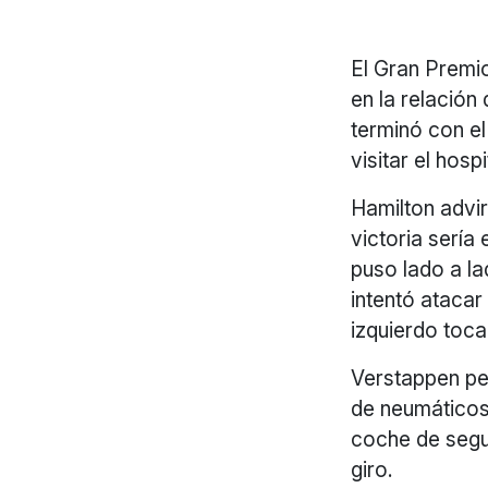
El Gran Premio
en la relació
terminó con el
visitar el hospi
Hamilton advir
victoria sería
puso lado a l
intentó atacar
izquierdo toca
Verstappen per
de neumáticos d
coche de segur
giro.