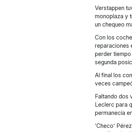
Verstappen tuv
monoplaza y t
un chequeo m
Con los coche
reparaciones e
perder tiempo
segunda posic
Al final los c
veces campeón
Faltando dos v
Leclerc para q
permanecía en 
‘Checo’ Pérez 