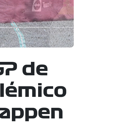
GP de
olémico
tappen