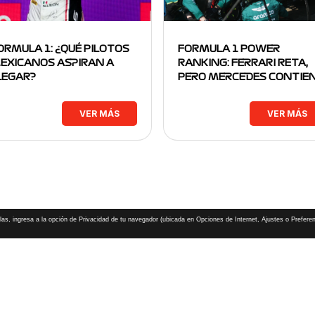
ORMULA 1: ¿QUÉ PILOTOS
FORMULA 1 POWER
EXICANOS ASPIRAN A
RANKING: FERRARI RETA,
LEGAR?
PERO MERCEDES CONTIE
VER MÁS
VER MÁS
las, ingresa a la opción de Privacidad de tu navegador (ubicada en Opciones de Internet, Ajustes o Preferen