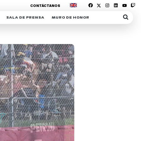
CONTÁCTANOS
SALA DE PRENSA
MURO DE HONOR
IAS
SUSCRIPCIÓN SALA DE PRENSA
IPCIÓN RACING NEWS
COMUNICADOS
OPCIÓN
COGP
ACREDITACIONES
S
RACTIVOS
Y
ICA
ER