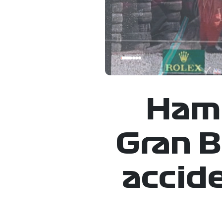
Hami
Gran B
accid