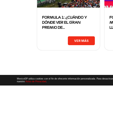
FORMULA 1: ¿CUÁNDO Y
F
DÓNDE VER EL GRAN
M
PREMIO DE…
L
VER MÁS
MexicoGP utiliza cookies con el fin de ofrecerte información personalizada. Para desactivar
nuestro
Aviso de Privacidad
.