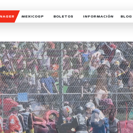
ANAGER
MEXICOGP
BOLETOS
INFORMACIÓN
BLOG
GALERIA SOCIAL
HORARIOS
NOTIC
SOMOS PARTE DEL VUELO
DUDAS
SUSCR
SOSTENIBILIDAD
DERECHO DE PRIMERA 
MEXI
CELEBRA CON NOSOTROS
REFORESTEMOS JUNTO
INTE
MOTORSPORT ACADEM
VOLUNTARIOS
EXPOSICIÓN FOTOGRÁF
CAMPEONATO
PATROCINADORES
LEGALES TICKETMAST