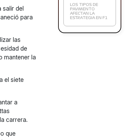
LOS TIPOS DE
salir del
PAVIMENTO
AFECTAN LA
maneció para
ESTRATEGIA EN F1
izar las
cesidad de
o mantener la
 el siete
antar a
ttas
la carrera.
vo que