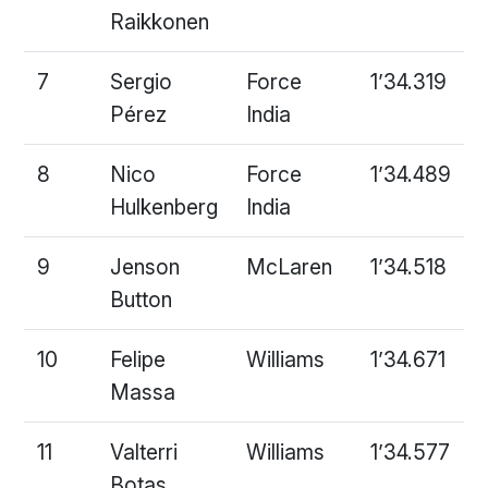
Raikkonen
7
Sergio
Force
1’34.319
Pérez
India
8
Nico
Force
1’34.489
Hulkenberg
India
9
Jenson
McLaren
1’34.518
Button
10
Felipe
Williams
1’34.671
Massa
11
Valterri
Williams
1’34.577
Botas