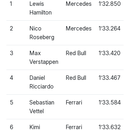
1
Lewis
Mercedes
1’32.850
Hamilton
2
Nico
Mercedes
1’33.264
Roseberg
3
Max
Red Bull
1’33.420
Verstappen
4
Daniel
Red Bull
1’33.467
Ricciardo
5
Sebastian
Ferrari
1’33.584
Vettel
6
Kimi
Ferrari
1’33.632