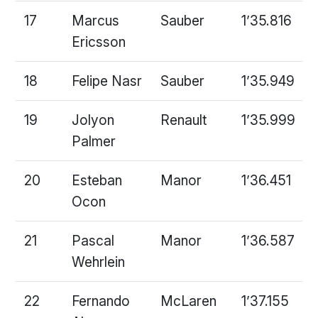
17
Marcus
Sauber
1’35.816
Ericsson
18
Felipe Nasr
Sauber
1’35.949
19
Jolyon
Renault
1’35.999
Palmer
20
Esteban
Manor
1’36.451
Ocon
21
Pascal
Manor
1’36.587
Wehrlein
22
Fernando
McLaren
1’37.155