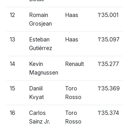
12
Romain
Haas
1’35.001
Grosjean
13
Esteban
Haas
1’35.097
Gutiérrez
14
Kevin
Renault
1’35.277
Magnussen
15
Daniil
Toro
1’35.369
Kvyat
Rosso
16
Carlos
Toro
1’35.374
Sainz Jr.
Rosso