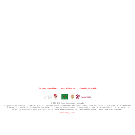
Términos y Condiciones
|
Aviso de Privacidad
|
Convenio de liberación
© 2026 CIE Todos los derechos reservados
El logotipo F1, las marcas F1, FORMULA 1, F1, FIA FORMULA ONE WORLD CHAMPIONSHIP, GRAND PRIX,
PADDOCK CLUB,
FORMULA 1 GRAND PRIX
OF MEXICO, FORMULA 1 GRAN PREMIO DE MÉXICO,
FORMULA 1 MEXICO CITY GRAND PRIX,
FORMULA 1 GRAN PREMIO DE LA CIUDAD DE
MÉXICO y otros distintivos
relacionados son marcas de Formula One Licensing BV,
una compañía Formula 1. Todos los derechos reservados.
Website by Alucina