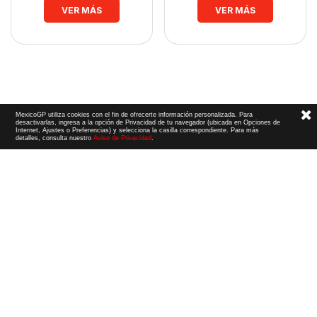
VER MÁS
VER MÁS
MexicoGP utiliza cookies con el fin de ofrecerte información personalizada. Para
desactivarlas, ingresa a la opción de Privacidad de tu navegador (ubicada en Opciones de
Internet, Ajustes o Preferencias) y selecciona la casilla correspondiente. Para más
detalles, consulta nuestro
Aviso de Privacidad
.
Términos y Condiciones
|
Aviso de Privacidad
|
Convenio de liberación
© 2026 CIE Todos los derechos reservados
El logotipo F1, las marcas F1, FORMULA 1, F1, FIA FORMULA ONE WORLD CHAMPIONSHIP, GRAND PRIX,
PADDOCK CLUB,
FORMULA 1 GRAND PRIX
OF MEXICO, FORMULA 1 GRAN PREMIO DE MÉXICO,
FORMULA 1 MEXICO CITY GRAND PRIX,
FORMULA 1 GRAN PREMIO DE LA CIUDAD DE
MÉXICO y otros distintivos
relacionados son marcas de Formula One Licensing BV,
una compañía Formula 1. Todos los derechos reservados.