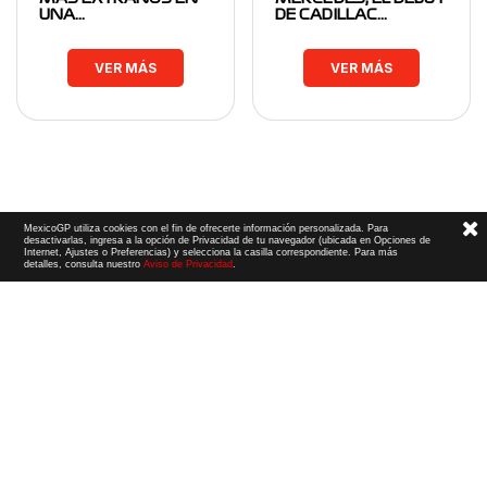
UNA…
DE CADILLAC…
VER MÁS
VER MÁS
MexicoGP utiliza cookies con el fin de ofrecerte información personalizada. Para
desactivarlas, ingresa a la opción de Privacidad de tu navegador (ubicada en Opciones de
Internet, Ajustes o Preferencias) y selecciona la casilla correspondiente. Para más
detalles, consulta nuestro
Aviso de Privacidad
.
Términos y Condiciones
|
Aviso de Privacidad
|
Convenio de liberación