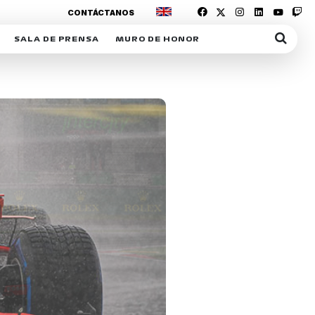
CONTÁCTANOS
SALA DE PRENSA
MURO DE HONOR
IAS
SUSCRIPCIÓN SALA DE PRENSA
IPCIÓN RACING NEWS
COMUNICADOS
OPCIÓN
COGP
ACREDITACIONES
S
RACTIVOS
Y
ICA
ER