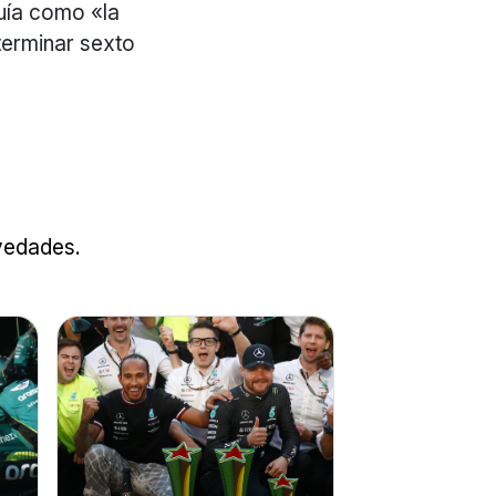
quía como «la
terminar sexto
ovedades.