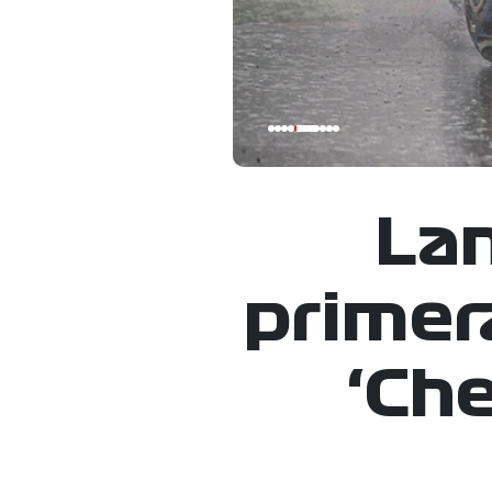
Lan
primera
‘Che