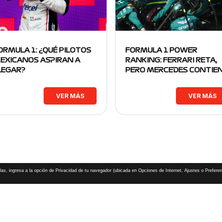
ORMULA 1: ¿QUÉ PILOTOS
FORMULA 1 POWER
EXICANOS ASPIRAN A
RANKING: FERRARI RETA,
LEGAR?
PERO MERCEDES CONTIE
VER MÁS
VER MÁS
las, ingresa a la opción de Privacidad de tu navegador (ubicada en Opciones de Internet, Ajustes o Preferen