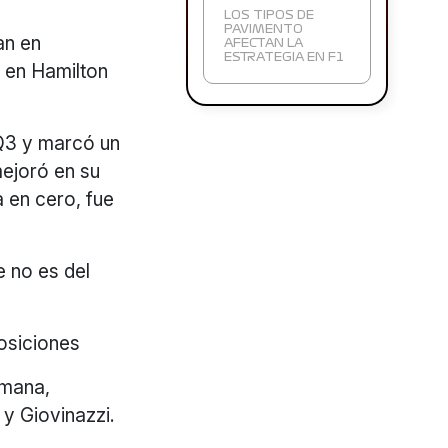
LOS TIPOS DE
PAVIMENTO
an en
AFECTAN LA
ESTRATEGIA EN F1
y en Hamilton
 Q3 y marcó un
mejoró en su
a en cero, fue
 no es del
osiciones
emana,
 y Giovinazzi.