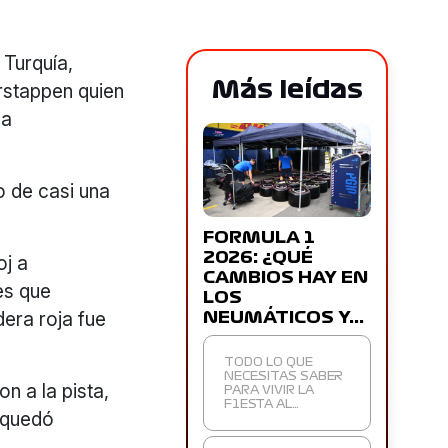
 Turquía,
Más leídas
erstappen quien
ba
o de casi una
FORMULA 1
2026: ¿QUÉ
oj a
CAMBIOS HAY EN
tes que
LOS
dera roja fue
NEUMÁTICOS Y…
TODO LO QUE
NECESITAS SABER
n a la pista,
PARA VIVIR LA
F1ESTA AL…
 quedó