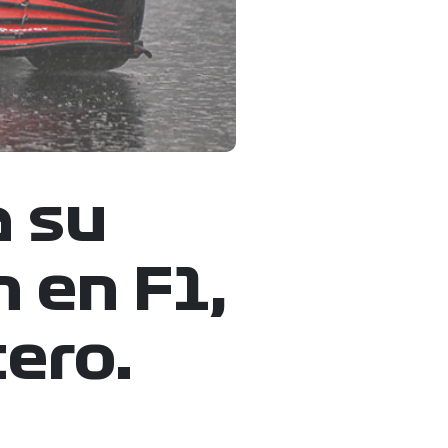
a su
n en F1,
cero.