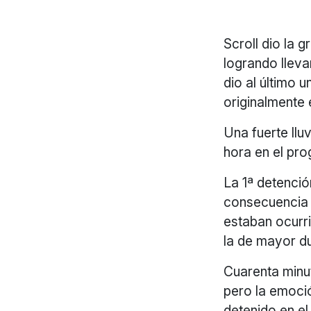
Scroll dio la 
logrando lleva
dio al último 
originalmente 
Una fuerte llu
hora en el pro
La 1ª detenció
consecuencia d
estaban ocurri
la de mayor d
Cuarenta minut
pero la emoci
detenido en el