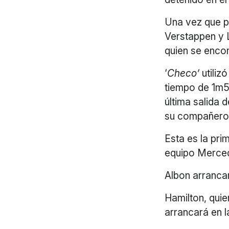
Una vez que pu
Verstappen y 
quien se encon
‘
Checo’
utiliz
tiempo de 1m5
última salida 
su compañero S
Esta es la pr
equipo Mercede
Albon arrancar
Hamilton, qui
arrancará en l