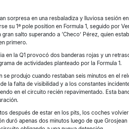
gran sorpresa en una resbaladiza y lluviosa sesión en
rse su 1ª pole position en Formula 1, seguido por V
un gran salto superando a ‘Checo’ Pérez, quien esta
en primero.
via en la Q1 provocó dos banderas rojas y un retras
grama de actividades planteado por la Formula 1.
n se produjo cuando restaban seis minutos en el rel
e la falta de visibilidad y a los constantes inciden
endo en el circuito recién repavimentado. Esta ban
uración.
os después de estar en los pits, los coches volviero
ón duró apenas dos minutos luego de que Grosjean
 circuito obligando a una nueva detención.