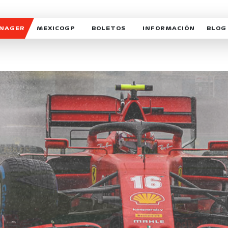
ANAGER
MEXICOGP
BOLETOS
INFORMACIÓN
BLOG
GALERIA SOCIAL
HORARIOS
NOTIC
SOMOS PARTE DEL VUELO
DUDAS
SUSCR
SOSTENIBILIDAD
DERECHO DE PRIMERA 
MEXI
CELEBRA CON NOSOTROS
REFORESTEMOS JUNTO
INTE
MOTORSPORT ACADEM
VOLUNTARIOS
EXPOSICIÓN FOTOGRÁF
CAMPEONATO
PATROCINADORES
LEGALES TICKETMAST