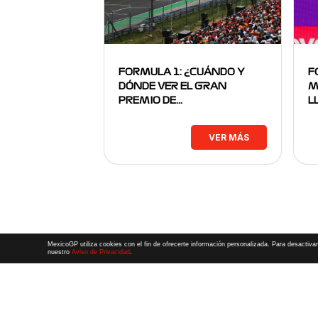
FORMULA 1: ¿CUÁNDO Y
F
DÓNDE VER EL GRAN
M
PREMIO DE…
L
VER MÁS
MexicoGP utiliza cookies con el fin de ofrecerte información personalizada. Para desactivar
nuestro
Aviso de Privacidad
.