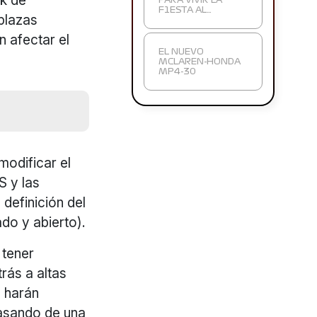
rk de
PARA VIVIR LA
F1ESTA AL…
plazas
 afectar el
EL NUEVO
MCLAREN-HONDA
MP4-30
modificar el
S y las
 definición del
do y abierto).
 tener
rás a altas
e harán
pasando de una