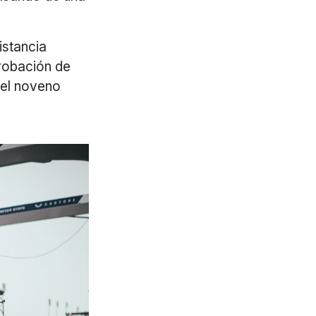
istancia
probación de
 del noveno