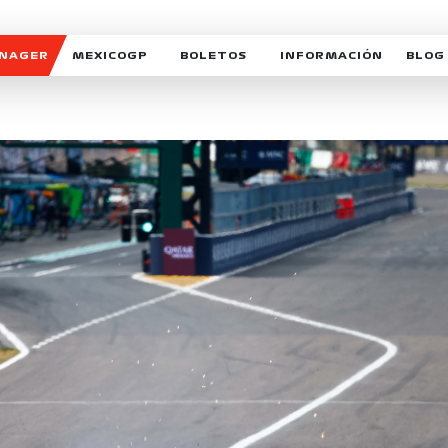
ANAGER
MEXICOGP
BOLETOS
INFORMACIÓN
BLOG
GALERIA SOCIAL
HORARIOS
NOTIC
SOMOS PARTE DEL VUELO
DUDAS
SUSCR
SOSTENIBILIDAD
DERECHO DE PRIMERA 
MEXI
CELEBRA CON NOSOTROS
REFORESTEMOS JUNTO
INTE
MOTORSPORT ACADEM
VOLUNTARIOS
EXPOSICIÓN FOTOGRÁF
CAMPEONATO
PATROCINADORES
LEGALES TICKETMAST