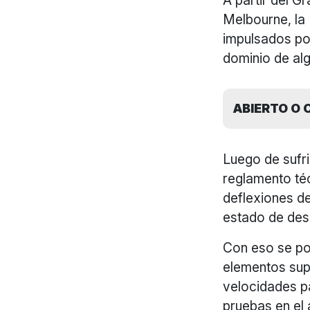
A partir del G
Melbourne, la 
impulsados por
dominio de al
ABIERTO O
Luego de sufri
reglamento té
deflexiones de
estado de desp
Con eso se po
elementos supe
velocidades p
pruebas en el 