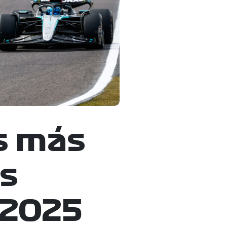
s más
os
 2025