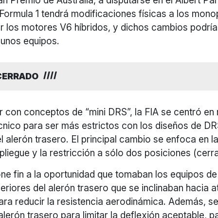
ran Premio de Australia, a disputarse en el Albert Pa
Formula 1 tendrá modificaciones físicas a los mono
 los motores V6 híbridos, y dichos cambios podrían
gunos equipos.
 CERRADO
r con conceptos de “mini DRS”, la FIA se centró en 
cnico para ser más estrictos con los diseños de DR
l alerón trasero. El principal cambio se enfoca en la
liegue y la restricción a sólo dos posiciones (cerra
ne fin a la oportunidad que tomaban los equipos de
riores del alerón trasero que se inclinaban hacia at
ara reducir la resistencia aerodinámica. Además, s
alerón trasero para limitar la deflexión aceptable, 