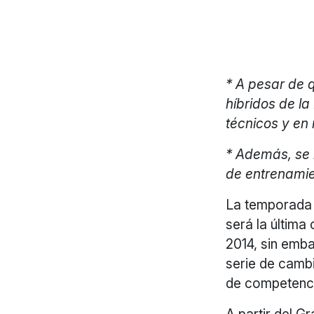
* A pesar de q
híbridos de l
técnicos y en
* Además, se 
de entrenami
La temporada 
será la última
2014, sin emb
serie de cambi
de competenc