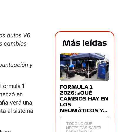
los autos V6
Más leídas
es cambios
puntuación y
Formula 1
FORMULA 1
2026: ¿QUÉ
omenzó en
CAMBIOS HAY EN
paña verá una
LOS
ta al sistema
NEUMÁTICOS Y…
TODO LO QUE
NECESITAS SABER