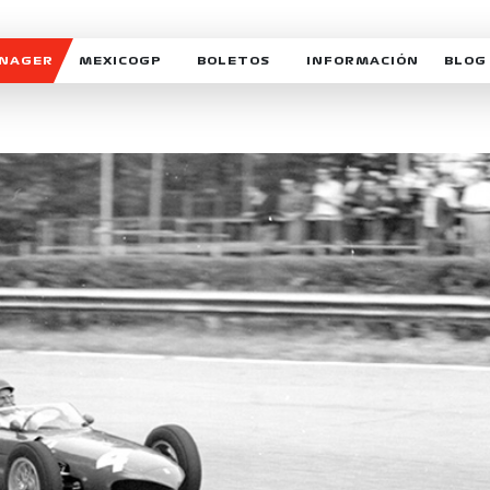
ANAGER
MEXICOGP
BOLETOS
INFORMACIÓN
BLOG
GALERIA SOCIAL
HORARIOS
NOTIC
SOMOS PARTE DEL VUELO
DUDAS
SUSCR
SOSTENIBILIDAD
DERECHO DE PRIMERA 
MEXI
CELEBRA CON NOSOTROS
REFORESTEMOS JUNTO
INTE
MOTORSPORT ACADEM
VOLUNTARIOS
EXPOSICIÓN FOTOGRÁF
CAMPEONATO
PATROCINADORES
LEGALES TICKETMAST