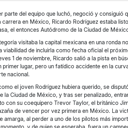
 parte del equipo que luchó, negoció y consiguió q
a carrera en México, Ricardo Rodríguez estaba list
asa, el entonces Autódromo de la Ciudad de Méxic
egoría visitaba la capital mexicana en una ronda n
a viabilidad de incluirla como fecha oficial el próxi
eves 1 de noviembre, Ricardo salió a la pista en bú
en primer lugar, pero un fatídico accidente en la cur
rte nacional.
omo el joven Rodríguez hubiera querido, se disputó
 la Ciudad de México, y tras ser penalizado, entrar 
o con su coequipero Trevor Taylor, el británico Ji
hazaña de vencer por vez primera en México. La vic
e amarga, al perder a uno de los pilotos más impor
l momento, y de quien se esperaba, fuera un campe