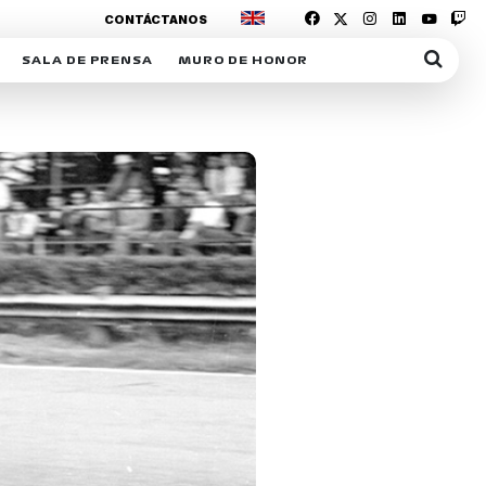
CONTÁCTANOS
SALA DE PRENSA
MURO DE HONOR
IAS
SUSCRIPCIÓN SALA DE PRENSA
IPCIÓN RACING NEWS
COMUNICADOS
OPCIÓN
COGP
ACREDITACIONES
S
RACTIVOS
Y
ICA
ER