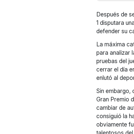
Después de ser
1 disputara un
defender su c
La máxima cat
para analizar l
pruebas del ju
cerrar el día 
enlutó al depo
Sin embargo, c
Gran Premio de
cambiar de aut
consiguió la 
obviamente fu
talentosos de