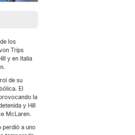
de los
von Trips
ll y en Italia
n.
rol de su
bólica. El
 provocando la
etenida y Hill
uce McLaren.
o perdió a uno