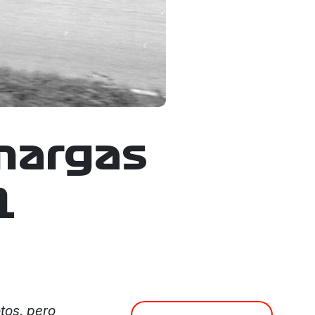
amargas
1
tos, pero