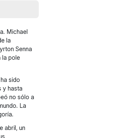
ta. Michael
e la
Ayrton Senna
 la pole
 ha sido
s y hasta
peó no sólo a
 mundo. La
oría.
 abril, un
us