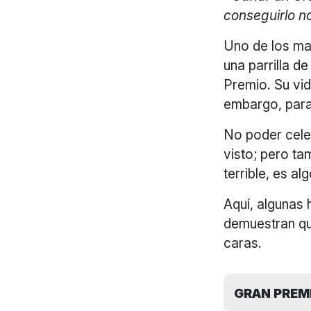
conseguirlo n
Uno de los ma
una parrilla d
Premio. Su vid
embargo, para
No poder cele
visto; pero ta
terrible, es a
Aquí, algunas 
demuestran qu
caras.
GRAN PREMI