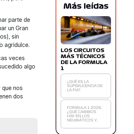
Más leídas
mar parte de
nar un Gran
os), sin
o agridulce.
LOS CIRCUITOS
MÁS TÉCNICOS
ocas veces
DE LA FORMULA
 sucedido algo
1
¿QUÉ ES LA
y que nos
SUPERLICENCIA DE
LA FIA?
ienen dos
FORMULA 1 2026:
¿QUÉ CAMBIOS
HAY EN LOS
NEUMÁTICOS Y…