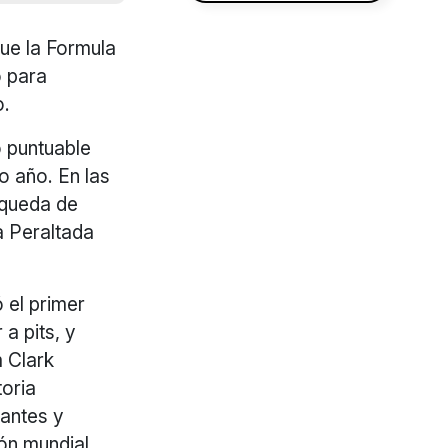
ue la Formula
o para
o.
o puntuable
mo año. En las
squeda de
va Peraltada
 el primer
a pits, y
m Clark
toria
tantes y
ón mundial.