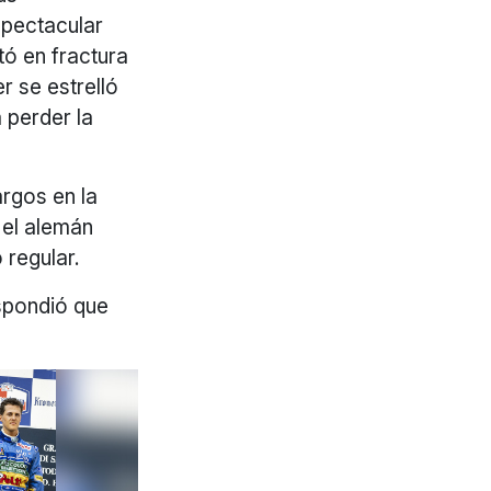
spectacular
tó en fractura
r se estrelló
 perder la
rgos en la
 el alemán
 regular.
espondió que