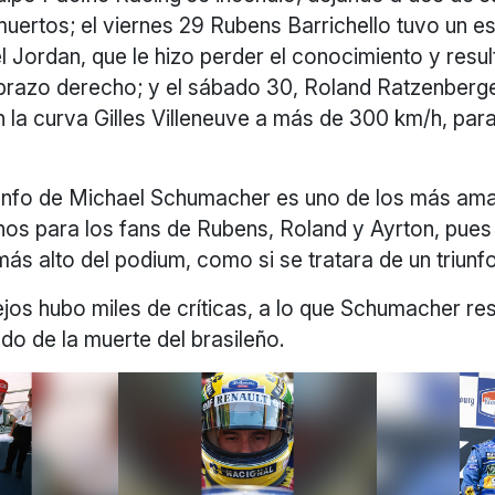
uertos; el viernes 29 Rubens Barrichello tuvo un e
l Jordan, que le hizo perder el conocimiento y resul
 brazo derecho; y el sábado 30, Roland Ratzenberge
n la curva Gilles Villeneuve a más de 300 km/h, para
riunfo de Michael Schumacher es uno de los más ama
enos para los fans de Rubens, Roland y Ayrton, pues
más alto del podium, como si se tratara de un triunfo
ejos hubo miles de críticas, a lo que Schumacher r
do de la muerte del brasileño.