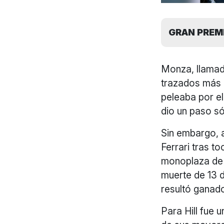
GRAN PREMIO
Monza, llamado
trazados más 
peleaba por el 
dio un paso só
Sin embargo, a
Ferrari tras t
monoplaza de 
muerte de 13 d
resultó ganad
Para Hill fue 