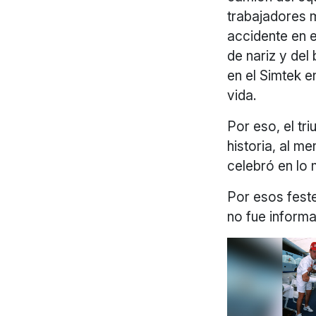
trabajadores m
accidente en e
de nariz y del
en el Simtek e
vida.
Por eso, el t
historia, al m
celebró en lo 
Por esos fest
no fue informa