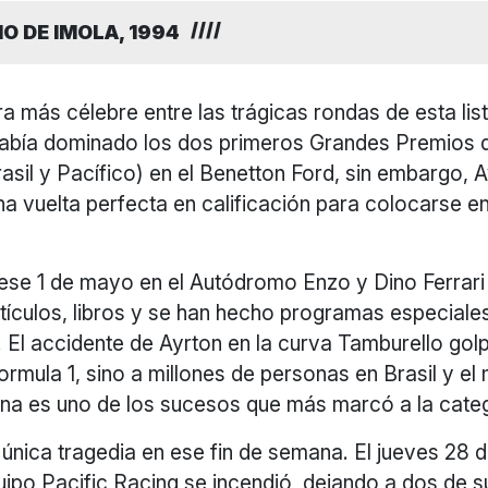
O DE IMOLA, 1994
ra más célebre entre las trágicas rondas de esta lis
bía dominado los dos primeros Grandes Premios d
sil y Pacífico) en el Benetton Ford, sin embargo, 
a vuelta perfecta en calificación para colocarse en
 ese 1 de mayo en el Autódromo Enzo y Dino Ferrari
tículos, libros y se han hecho programas especiale
 El accidente de Ayrton en la curva Tamburello gol
Formula 1, sino a millones de personas en Brasil y el
na es uno de los sucesos que más marcó a la categ
 única tragedia en ese fin de semana. El jueves 28 de
ipo Pacific Racing se incendió, dejando a dos de s