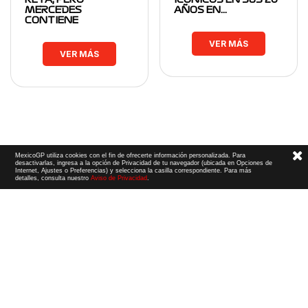
MERCEDES
AÑOS EN…
CONTIENE
VER MÁS
VER MÁS
MexicoGP utiliza cookies con el fin de ofrecerte información personalizada. Para
desactivarlas, ingresa a la opción de Privacidad de tu navegador (ubicada en Opciones de
Internet, Ajustes o Preferencias) y selecciona la casilla correspondiente. Para más
detalles, consulta nuestro
Aviso de Privacidad
.
Términos y Condiciones
|
Aviso de Privacidad
|
Convenio de liberación