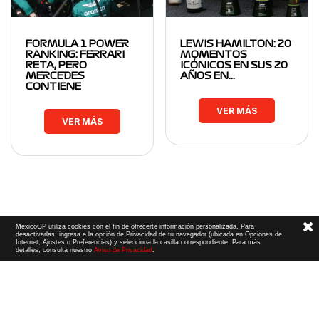
FORMULA 1 POWER
LEWIS HAMILTON: 20
RANKING: FERRARI
MOMENTOS
RETA, PERO
ICÓNICOS EN SUS 20
MERCEDES
AÑOS EN…
CONTIENE
VER MÁS
VER MÁS
MexicoGP utiliza cookies con el fin de ofrecerte información personalizada. Para
desactivarlas, ingresa a la opción de Privacidad de tu navegador (ubicada en Opciones de
Internet, Ajustes o Preferencias) y selecciona la casilla correspondiente. Para más
detalles, consulta nuestro
Aviso de Privacidad
.