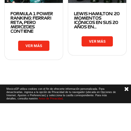
FORMULA 1 POWER
LEWIS HAMILTON: 20
RANKING: FERRARI
MOMENTOS
RETA, PERO
ICÓNICOS EN SUS 20
MERCEDES
AÑOS EN…
CONTIENE
VER MÁS
VER MÁS
MexicoGP utiliza cookies con el fin de ofrecerte información personalizada. Para
desactivarlas, ingresa a la opción de Privacidad de tu navegador (ubicada en Opciones de
Internet, Ajustes o Preferencias) y selecciona la casilla correspondiente. Para más
detalles, consulta nuestro
Aviso de Privacidad
.