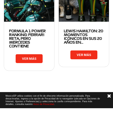
FORMULA 1 POWER
LEWIS HAMILTON: 20
RANKING: FERRARI
MOMENTOS
RETA, PERO
ICÓNICOS EN SUS 20
MERCEDES
AÑOS EN…
CONTIENE
VER MÁS
VER MÁS
MexicoGP utiliza cookies con el fin de ofrecerte información personalizada. Para
desactivarlas, ingresa a la opción de Privacidad de tu navegador (ubicada en Opciones de
Internet, Ajustes o Preferencias) y selecciona la casilla correspondiente. Para más
detalles, consulta nuestro
Aviso de Privacidad
.