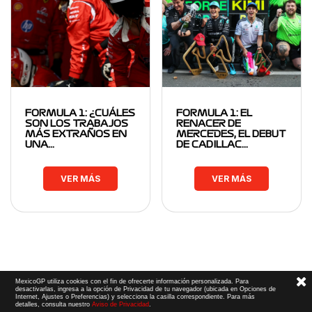
FORMULA 1: ¿CUÁLES
FORMULA 1: EL
SON LOS TRABAJOS
RENACER DE
MÁS EXTRAÑOS EN
MERCEDES, EL DEBUT
UNA…
DE CADILLAC…
VER MÁS
VER MÁS
MexicoGP utiliza cookies con el fin de ofrecerte información personalizada. Para
desactivarlas, ingresa a la opción de Privacidad de tu navegador (ubicada en Opciones de
Internet, Ajustes o Preferencias) y selecciona la casilla correspondiente. Para más
detalles, consulta nuestro
Aviso de Privacidad
.