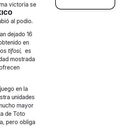
ima victoria se
XICO
ubió al podio.
han dejado 16
 obtenido en
sos
tifosi,
es
cidad mostrada
 ofrecen
juego en la
stra unidades
s mucho mayor
ta de Toto
a, pero obliga