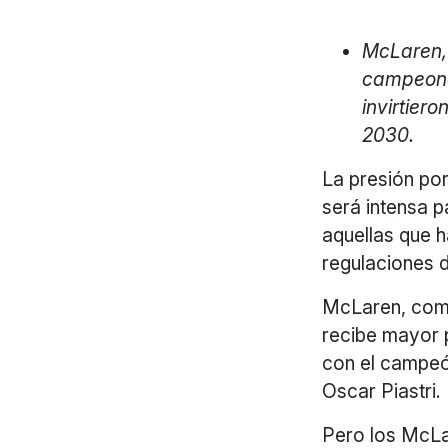
McLaren, 
campeonat
invirtier
2030.
La presión por
será intensa 
aquellas que h
regulaciones 
McLaren, como
recibe mayor 
con el campeón
Oscar Piastri.
Pero los McLar