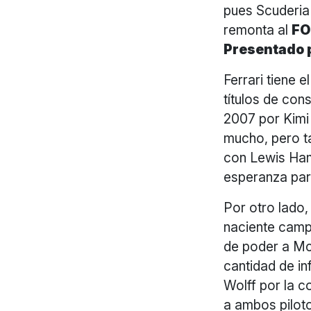
pues Scuderia 
remonta al
FO
Presentado 
Ferrari tiene 
títulos de con
2007 por Kimi
mucho, pero ta
con Lewis Ham
esperanza para
Por otro lado,
naciente camp
de poder a Mc
cantidad de in
Wolff por la c
a ambos piloto