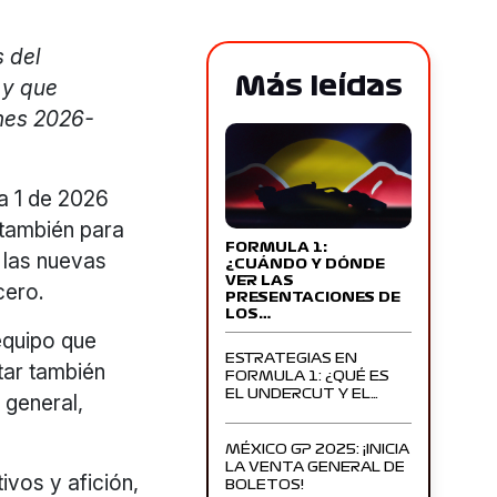
 del
Más leídas
 y que
ones 2026-
a 1 de 2026
 también para
FORMULA 1:
 las nuevas
¿CUÁNDO Y DÓNDE
VER LAS
cero.
PRESENTACIONES DE
LOS…
equipo que
ESTRATEGIAS EN
tar también
FORMULA 1: ¿QUÉ ES
EL UNDERCUT Y EL…
 general,
MÉXICO GP 2025: ¡INICIA
LA VENTA GENERAL DE
ivos y afición,
BOLETOS!