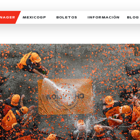
ANAGER
MEXICOGP
BOLETOS
INFORMACIÓN
BLOG
GALERIA SOCIAL
HORARIOS
NOTIC
SOMOS PARTE DEL VUELO
DUDAS
SUSCR
SOSTENIBILIDAD
DERECHO DE PRIMERA 
MEXI
CELEBRA CON NOSOTROS
REFORESTEMOS JUNTO
INTE
MOTORSPORT ACADEM
VOLUNTARIOS
EXPOSICIÓN FOTOGRÁF
CAMPEONATO
PATROCINADORES
LEGALES TICKETMAST