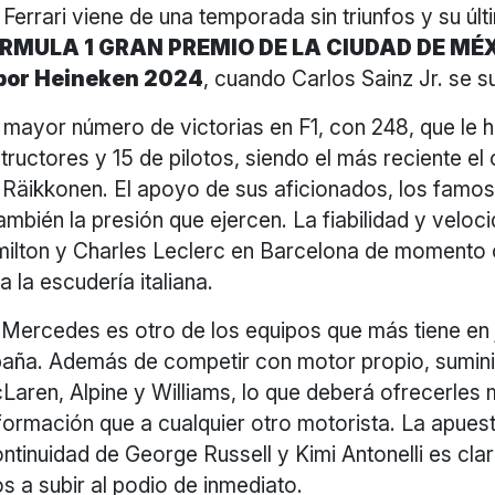
Ferrari viene de una temporada sin triunfos y su últ
RMULA 1 GRAN PREMIO DE LA CIUDAD DE MÉ
por Heineken 2024
, cuando Carlos Sainz Jr. se s
el mayor número de victorias en F1, con 248, que le 
structores y 15 de pilotos, siendo el más reciente el
 Räikkonen. El apoyo de sus aficionados, los famo
mbién la presión que ejercen. La fiabilidad y velo
ilton y Charles Leclerc en Barcelona de momento
 la escudería italiana.
 Mercedes es otro de los equipos que más tiene en 
aña. Además de competir con motor propio, sumini
Laren, Alpine y Williams, lo que deberá ofrecerle
formación que a cualquier otro motorista. La apues
ontinuidad de George Russell y Kimi Antonelli es clar
s a subir al podio de inmediato.