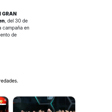
1 GRAN
en
, del 30 de
una campaña en
mento de
ovedades.