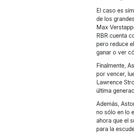
El caso es sim
de los grandes
Max Verstappen
RBR cuenta co
pero reduce e
ganar o ver c
Finalmente, As
por vencer, lu
Lawrence Strol
última generac
Además, Aston
no sólo en lo 
ahora que el s
para la escud