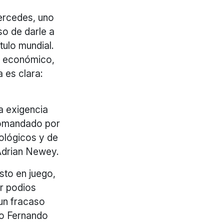
Mercedes, uno
so de darle a
tulo mundial.
o económico,
 es clara:
a exigencia
 comandado por
nológicos y de
 Adrian Newey.
sto en juego,
er podios
 un fracaso
do Fernando