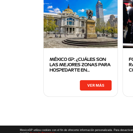
MÉXICO GP: ¿CUÁLES SON
F
LAS MEJORES ZONAS PARA
R
HOSPEDARTE EN…
C
VER MÁS
MexicoGP utiliza cookies con el fin de ofrecerte información personalizada. Para desactivar