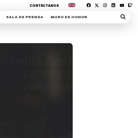
CONTÁCTANOS
SALA DE PRENSA
MURO DE HONOR
IAS
SUSCRIPCIÓN SALA DE PRENSA
IPCIÓN RACING NEWS
COMUNICADOS
OPCIÓN
COGP
ACREDITACIONES
S
RACTIVOS
Y
ICA
ER