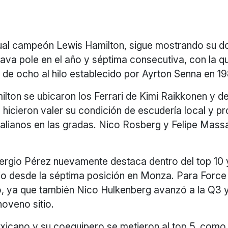
tual campeón Lewis Hamilton, sigue mostrando su do
ava pole en el año y séptima consecutiva, con la q
 de ocho al hilo establecido por Ayrton Senna en 1
lton se ubicaron los Ferrari de Kimi Raikkonen y d
s hicieron valer su condición de escudería local y p
 italianos en las gradas. Nico Rosberg y Felipe Mas
ergio Pérez nuevamente destaca dentro del top 10 
io desde la séptima posición en Monza. Para Force 
o, ya que también Nico Hulkenberg avanzó a la Q3 y
oveno sitio.
exicano y su coequipero se metieron al top 5, como