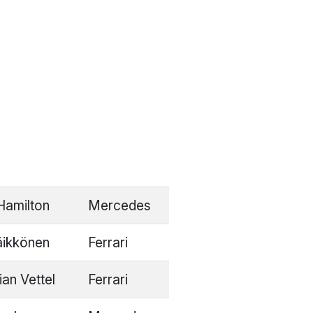
Hamilton
Mercedes
äikkönen
Ferrari
ian Vettel
Ferrari