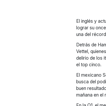
El inglés y ac
lograr su once
una del récord
Detrás de Hami
Vettel, quiene
delirio de los
el top cinco.
El mexicano S
busca del pod
buen resultad
mañana en el n
En la Q1, el m