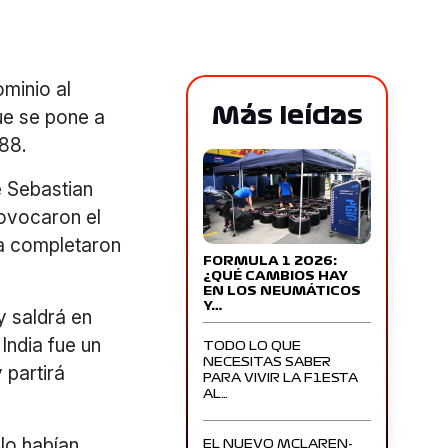
minio al
Más leídas
ue se pone a
988.
e Sebastian
rovocaron el
sa completaron
FORMULA 1 2026:
¿QUÉ CAMBIOS HAY
EN LOS NEUMÁTICOS
Y…
y saldrá en
India fue un
TODO LO QUE
NECESITAS SABER
 partirá
PARA VIVIR LA F1ESTA
AL…
 lo habían
EL NUEVO MCLAREN-