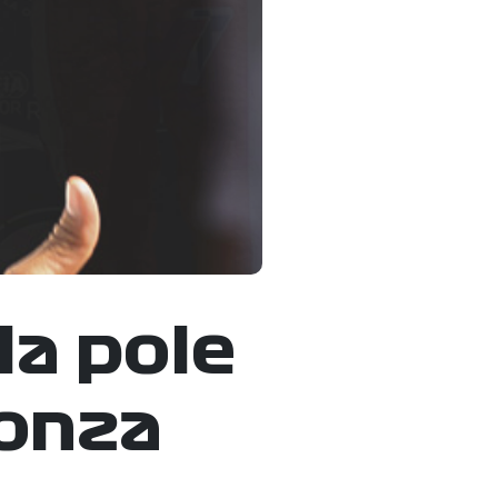
la pole
onza