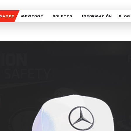
ANAGER
MEXICOGP
BOLETOS
INFORMACIÓN
BLOG
GALERIA SOCIAL
HORARIOS
NOTIC
SOMOS PARTE DEL VUELO
DUDAS
SUSCR
SOSTENIBILIDAD
DERECHO DE PRIMERA 
MEXI
CELEBRA CON NOSOTROS
REFORESTEMOS JUNTO
INTE
MOTORSPORT ACADEM
VOLUNTARIOS
EXPOSICIÓN FOTOGRÁF
CAMPEONATO
PATROCINADORES
LEGALES TICKETMAST