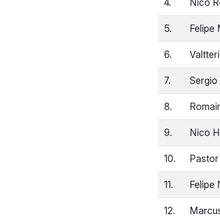
4.
Nico R
5.
Felipe
6.
Valtter
7.
Sergio
8.
Romain
9.
Nico H
10.
Pastor
11.
Felipe
12.
Marcus