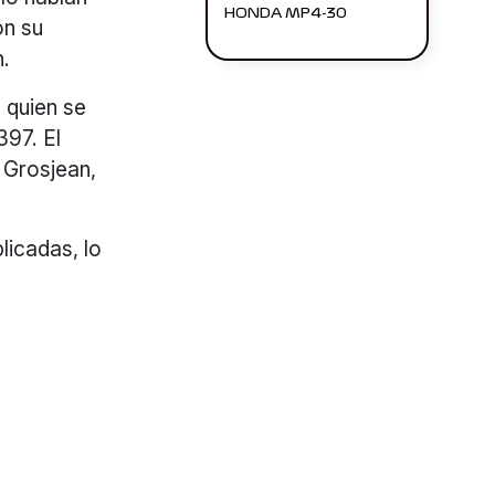
HONDA MP4-30
on su
n.
, quien se
397. El
 Grosjean,
licadas, lo