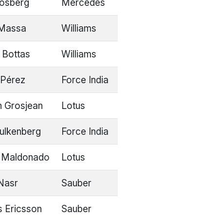
osberg
Mercedes
 Massa
Williams
i Bottas
Williams
 Pérez
Force India
 Grosjean
Lotus
ulkenberg
Force India
 Maldonado
Lotus
 Nasr
Sauber
 Ericsson
Sauber