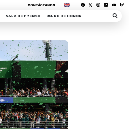
CONTÁCTANOS
SALA DE PRENSA
MURO DE HONOR
IAS
SUSCRIPCIÓN SALA DE PRENSA
IPCIÓN RACING NEWS
COMUNICADOS
OPCIÓN
COGP
ACREDITACIONES
S
RACTIVOS
Y
ICA
ER