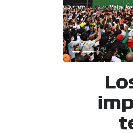
Lo
imp
t