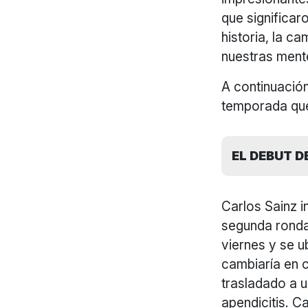
que significar
historia, la 
nuestras ment
A continuació
temporada que
EL DEBUT D
Carlos Sainz i
segunda ronda 
viernes y se u
cambiaría en c
trasladado a u
apendicitis. C