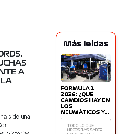
Más leídas
ORDS,
MUCHAS
NTE A
 LA
FORMULA 1
2026: ¿QUÉ
CAMBIOS HAY EN
LOS
NEUMÁTICOS Y…
ha sido una
Con
TODO LO QUE
NECESITAS SABER
s, victorias