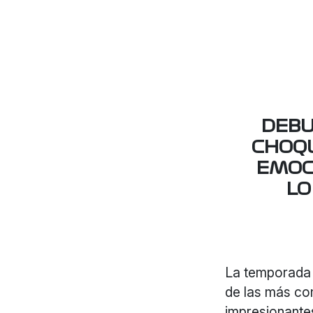
DEBU
CHOQU
EMOC
LO
La temporada 
de las más co
impresionante