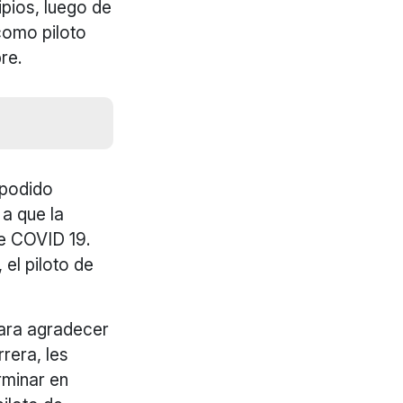
ipios, luego de
 como piloto
re.
 podido
 a que la
de COVID 19.
 el piloto de
para agradecer
rera, les
rminar en