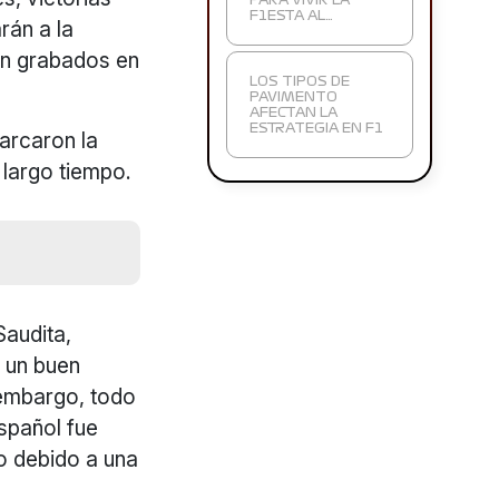
PARA VIVIR LA
F1ESTA AL…
rán a la
án grabados en
LOS TIPOS DE
PAVIMENTO
AFECTAN LA
ESTRATEGIA EN F1
arcaron la
largo tiempo.
Saudita,
o un buen
 embargo, todo
español fue
no debido a una