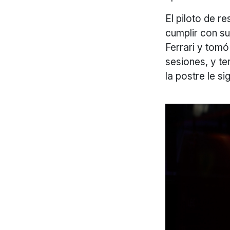
El piloto de r
cumplir con s
Ferrari y tomó
sesiones, y te
la postre le s