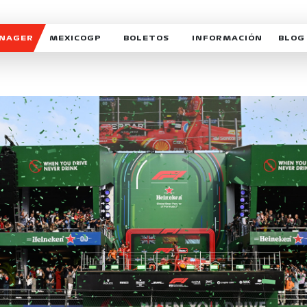
ANAGER
MEXICOGP
BOLETOS
INFORMACIÓN
BLOG
GALERIA SOCIAL
HORARIOS
NOTIC
SOMOS PARTE DEL VUELO
DUDAS
SUSCR
SOSTENIBILIDAD
DERECHO DE PRIMERA 
MEXI
CELEBRA CON NOSOTROS
REFORESTEMOS JUNTO
INTE
MOTORSPORT ACADEM
VOLUNTARIOS
EXPOSICIÓN FOTOGRÁF
CAMPEONATO
PATROCINADORES
LEGALES TICKETMAST