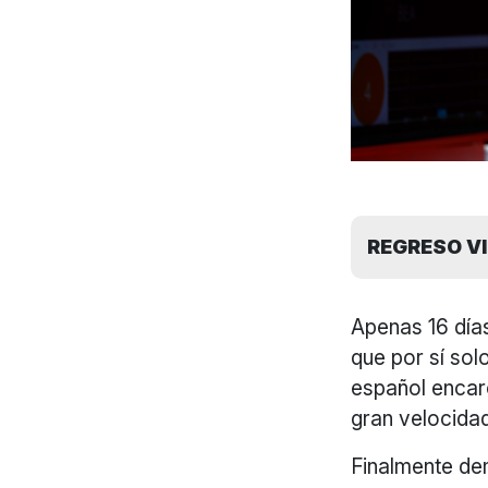
REGRESO V
Apenas 16 días
que por sí sol
español encaró
gran velocid
Finalmente de