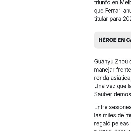
triunfo en Mel
que Ferrari an
titular para 2
HÉROE EN 
Guanyu Zhou d
manejar frente
ronda asiátic
Una vez que la
Sauber demost
Entre sesiones
las miles de m
regaló peleas 