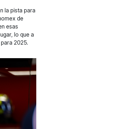
n la pista para
l nomex de
 en esas
ugar, lo que a
r para 2025.