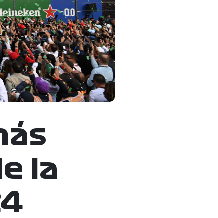
más
e la
24