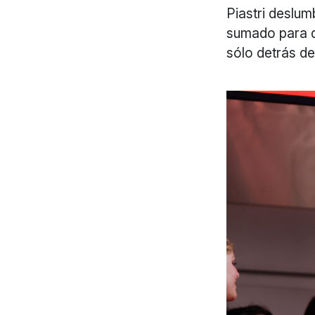
Piastri deslum
sumado para qu
sólo detrás d