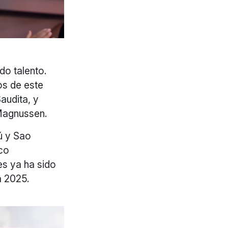
do talento.
os de este
audita, y
 Magnussen.
ú y Sao
co
es ya ha sido
a 2025.