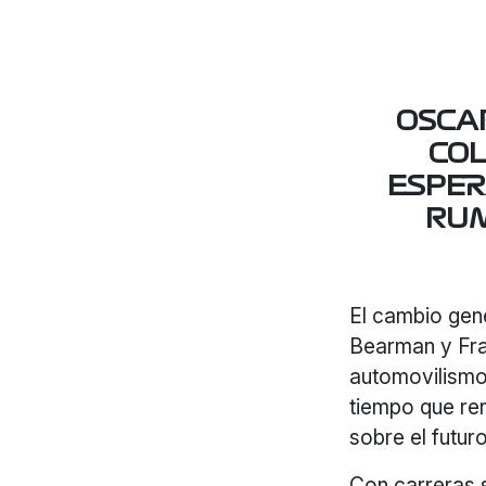
OSCAR
CO
ESPER
RUM
El cambio gene
Bearman y Fra
automovilismo
tiempo que re
sobre el futuro
Con carreras s