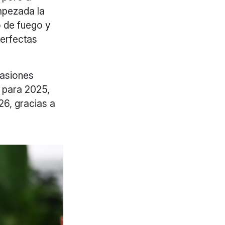
mpezada la
o de fuego y
perfectas
casiones
 para 2025,
26, gracias a