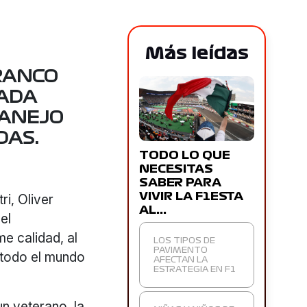
Más leídas
FRANCO
ADA
MANEJO
DAS.
TODO LO QUE
NECESITAS
SABER PARA
VIVIR LA F1ESTA
ri, Oliver
AL…
el
e calidad, al
LOS TIPOS DE
PAVIMENTO
 todo el mundo
AFECTAN LA
ESTRATEGIA EN F1
un veterano, la