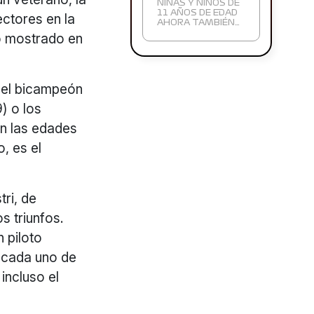
NIÑAS Y NIÑOS DE
11 AÑOS DE EDAD
ectores en la
AHORA TAMBIÉN…
lo mostrado en
o el bicampeón
) o los
en las edades
, es el
tri, de
s triunfos.
 piloto
e cada uno de
incluso el