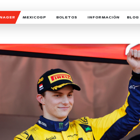
ANAGER
MEXICOGP
BOLETOS
INFORMACIÓN
BLOG
GALERIA SOCIAL
HORARIOS
NOTIC
SOMOS PARTE DEL VUELO
DUDAS
SUSCR
SOSTENIBILIDAD
DERECHO DE PRIMERA 
MEXI
CELEBRA CON NOSOTROS
REFORESTEMOS JUNTO
INTE
MOTORSPORT ACADEM
VOLUNTARIOS
EXPOSICIÓN FOTOGRÁF
CAMPEONATO
PATROCINADORES
LEGALES TICKETMAST