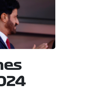
nes
024