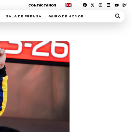
CONTÁCTANOS
SALA DE PRENSA
MURO DE HONOR
IAS
SUSCRIPCIÓN SALA DE PRENSA
IPCIÓN RACING NEWS
COMUNICADOS
OPCIÓN
COGP
ACREDITACIONES
S
RACTIVOS
Y
ICA
ER