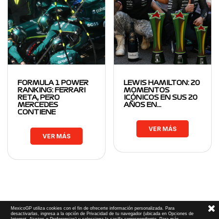
FORMULA 1 POWER
LEWIS HAMILTON: 20
RANKING: FERRARI
MOMENTOS
RETA, PERO
ICÓNICOS EN SUS 20
MERCEDES
AÑOS EN…
CONTIENE
VER MÁS
VER MÁS
MexicoGP utiliza cookies con el fin de ofrecerte información personalizada. Para
desactivarlas, ingresa a la opción de Privacidad de tu navegador (ubicada en Opciones de