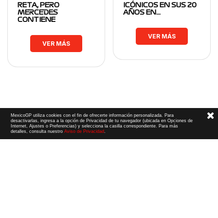
RETA, PERO
ICÓNICOS EN SUS 20
MERCEDES
AÑOS EN…
CONTIENE
VER MÁS
VER MÁS
MexicoGP utiliza cookies con el fin de ofrecerte información personalizada. Para
desactivarlas, ingresa a la opción de Privacidad de tu navegador (ubicada en Opciones de
Internet, Ajustes o Preferencias) y selecciona la casilla correspondiente. Para más
detalles, consulta nuestro
Aviso de Privacidad
.