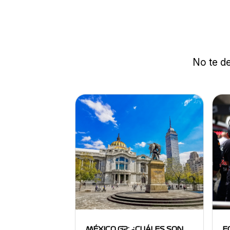
No te de
MÉXICO GP: ¿CUÁLES SON
F