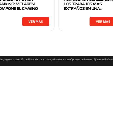
ANKING: MCLAREN
LOS TRABAJOS MÁS
OMPONE EL CAMINO
EXTRAÑOS EN UNA…
VER MÁS
VER MÁS
las, ingresa a la opción de Privacidad de tu navegador (ubicada en Opciones de Internet, Ajustes o Preferen
CHAMPIONSHIP, GRAND PRIX,
PADDOCK CLUB,
O,
FORMULA 1 MEXICO CITY GRAND PRIX,