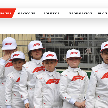
ANAGER
MEXICOGP
BOLETOS
INFORMACIÓN
BLOG
GALERIA SOCIAL
HORARIOS
NOTIC
SOMOS PARTE DEL VUELO
DUDAS
SUSCR
SOSTENIBILIDAD
DERECHO DE PRIMERA 
MEXI
CELEBRA CON NOSOTROS
REFORESTEMOS JUNTO
INTE
MOTORSPORT ACADEM
VOLUNTARIOS
EXPOSICIÓN FOTOGRÁF
CAMPEONATO
PATROCINADORES
LEGALES TICKETMAST