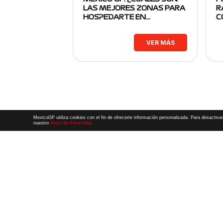
LAS MEJORES ZONAS PARA
R
HOSPEDARTE EN…
C
VER MÁS
MexicoGP utiliza cookies con el fin de ofrecerte información personalizada. Para desactivar
nuestro
Aviso de Privacidad
.
Términos y Condiciones
|
Aviso de Privacidad
|
Convenio de liberación
© 2026 CIE Todos los derechos reservados
El logotipo F1, las marcas F1, FORMULA 1, F1, FIA FORMULA ONE WORLD 
FORMULA 1 GRAND PRIX OF MEXICO, FORMULA 1 GRAN PREMIO DE MÉXIC