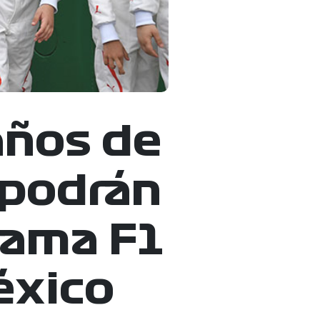
años de
 podrán
grama F1
éxico