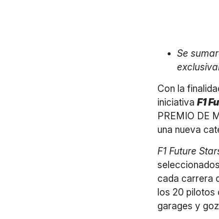
Se sumará
exclusiva
Con la finalid
iniciativa
F1 F
PREMIO DE 
una nueva cate
F1 Future Sta
seleccionados
cada carrera d
los 20 pilotos
garages y goza