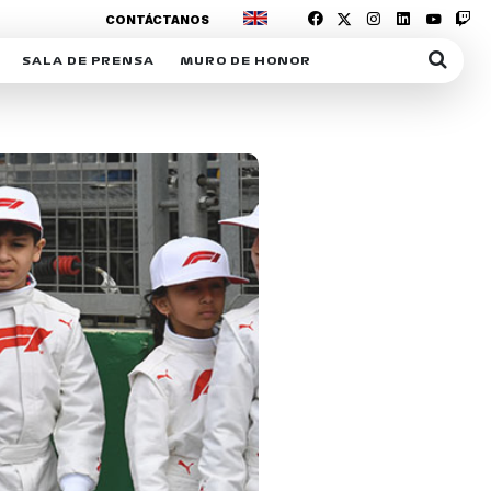
CONTÁCTANOS
SALA DE PRENSA
MURO DE HONOR
IAS
SUSCRIPCIÓN SALA DE PRENSA
IPCIÓN RACING NEWS
COMUNICADOS
OPCIÓN
COGP
ACREDITACIONES
S
RACTIVOS
Y
ICA
ER