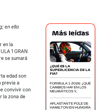
; en ella
Más leídas
r en la
RMULA 1 GRAN
bre se sumará
¿QUÉ ES LA
SUPERLICENCIA DE LA
FIA?
rta edad son
 previa a
FORMULA 1 2026: ¿QUÉ
CAMBIOS HAY EN LOS
de convivir con
NEUMÁTICOS Y…
ar la zona de
APLASTANTE POLE DE
HAMILTON EN HUNGRÍA