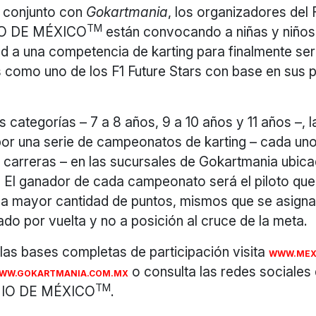
 conjunto con
Gokartmania
, los organizadores de
TM
O DE MÉXICO
están convocando a niñas y niños 
d a una competencia de karting para finalmente ser
 como uno de los F1 Future Stars con base en sus 
es categorías – 7 a 8 años, 9 a 10 años y 11 años –,
or una serie de campeonatos de karting – cada uno
 carreras – en las sucursales de Gokartmania ubic
. El ganador de cada campeonato será el piloto que a
a mayor cantidad de puntos, mismos que se asigna
ado por vuelta y no a posición al cruce de la meta.
las bases completas de participación visita
WWW.MEXI
o consulta las redes social
WW.GOKARTMANIA.COM.MX
TM
IO DE MÉXICO
.