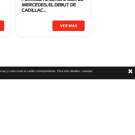
MERCEDES, EL DEBUT DE
CADILLAC…
VER MÁS
cias) y selecciona la casilla correspondiente. Para más detalles, consulta