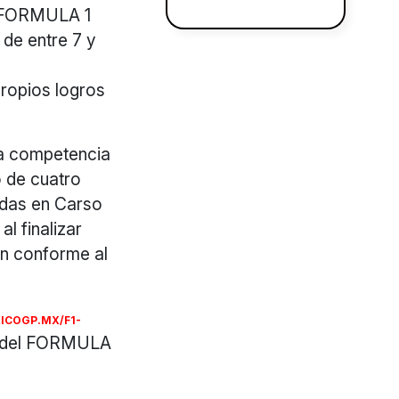
l FORMULA 1
de entre 7 y
propios logros
 la competencia
 de cuatro
adas en Carso
l finalizar
n conforme al
COGP.MX/F1-
es del FORMULA