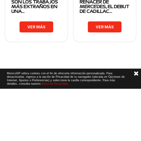
SON LOS TRABAJOS
RENACER DE
MÁS EXTRAÑOS EN
MERCEDES, EL DEBUT
UNA…
DE CADILLAC…
VER MÁS
VER MÁS
MexicoGP utiliza cookies con el fin de ofrecerte información personalizada. Para
desactivarlas, ingresa a la opción de Privacidad de tu navegador (ubicada en Opciones de
Internet, Ajustes o Preferencias) y selecciona la casilla correspondiente. Para más
detalles, consulta nuestro
Aviso de Privacidad
.
Términos y Condiciones
|
Aviso de Privacidad
|
Convenio de liberación