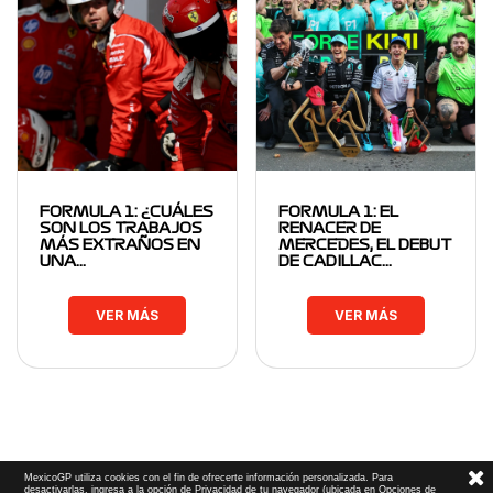
FORMULA 1: ¿CUÁLES
FORMULA 1: EL
SON LOS TRABAJOS
RENACER DE
MÁS EXTRAÑOS EN
MERCEDES, EL DEBUT
UNA…
DE CADILLAC…
VER MÁS
VER MÁS
MexicoGP utiliza cookies con el fin de ofrecerte información personalizada. Para
desactivarlas, ingresa a la opción de Privacidad de tu navegador (ubicada en Opciones de