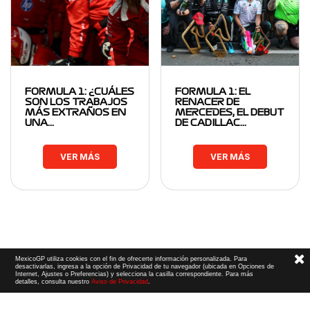
FORMULA 1: ¿CUÁLES
FORMULA 1: EL
SON LOS TRABAJOS
RENACER DE
MÁS EXTRAÑOS EN
MERCEDES, EL DEBUT
UNA…
DE CADILLAC…
VER MÁS
VER MÁS
MexicoGP utiliza cookies con el fin de ofrecerte información personalizada. Para
desactivarlas, ingresa a la opción de Privacidad de tu navegador (ubicada en Opciones de
Internet, Ajustes o Preferencias) y selecciona la casilla correspondiente. Para más
detalles, consulta nuestro
Aviso de Privacidad
.