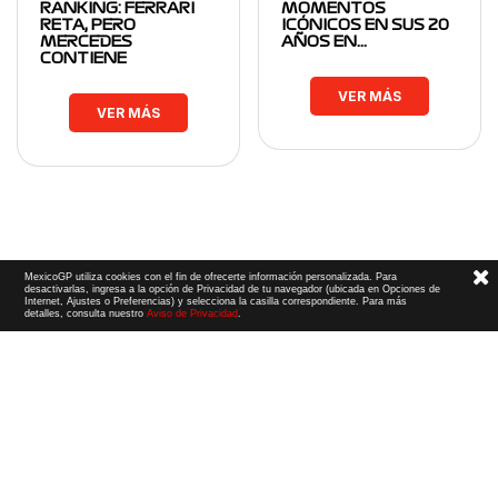
RANKING: FERRARI
MOMENTOS
RETA, PERO
ICÓNICOS EN SUS 20
MERCEDES
AÑOS EN…
CONTIENE
VER MÁS
VER MÁS
MexicoGP utiliza cookies con el fin de ofrecerte información personalizada. Para
desactivarlas, ingresa a la opción de Privacidad de tu navegador (ubicada en Opciones de
Internet, Ajustes o Preferencias) y selecciona la casilla correspondiente. Para más
detalles, consulta nuestro
Aviso de Privacidad
.