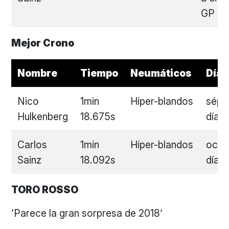
GP
Mejor Crono
Nombre
Tiempo
Neumáticos
Día
Nico
1min
Híper-blandos
sépt
Hulkenberg
18.675s
día
Carlos
1min
Híper-blandos
octa
Sainz
18.092s
día
TORO ROSSO
‘Parece la gran sorpresa de 2018’