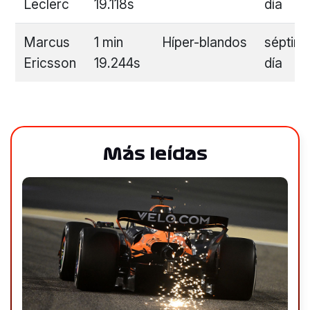
Leclerc
19.118s
día
Marcus
1 min
Híper-blandos
séptim
Ericsson
19.244s
día
Más leídas