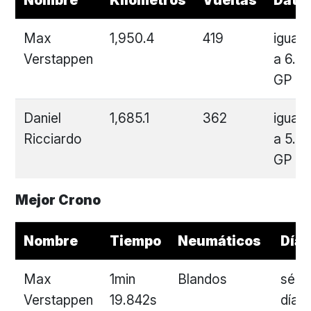
Nombre
Kilómetros
Vueltas
Dato
Max
1,950.4
419
igual
Verstappen
a 6.3
GP
Daniel
1,685.1
362
igual
Ricciardo
a 5.4
GP
Mejor Crono
Nombre
Tiempo
Neumáticos
Día
Max
1min
Blandos
sépt
Verstappen
19.842s
día