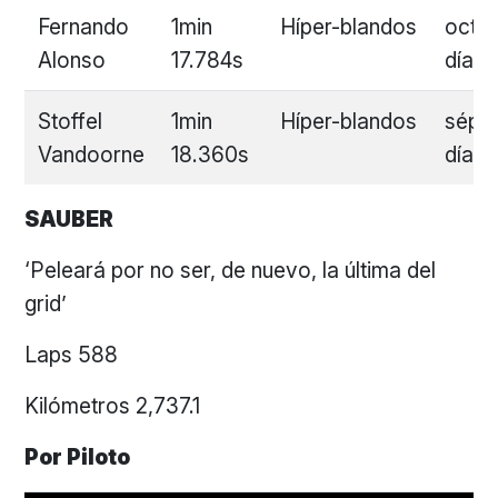
Fernando
1min
Híper-blandos
octa
Alonso
17.784s
día
Stoffel
1min
Híper-blandos
sépt
Vandoorne
18.360s
día
SAUBER
‘Peleará por no ser, de nuevo, la última del
grid’
Laps 588
Kilómetros 2,737.1
Por Piloto