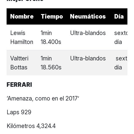
Nombre
Tiempo
Neumáticos
Día
Lewis
1min
Ultra-blandos
sexto
Hamilton
18.400s
día
Valtteri
1min
Ultra-blandos
sexto
Bottas
18.560s
día
FERRARI
‘Amenaza, como en el 2017’
Laps 929
Kilómetros 4,324.4