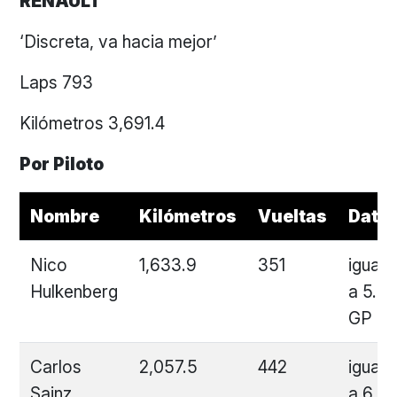
RENAULT
‘Discreta, va hacia mejor’
Laps 793
Kilómetros 3,691.4
Por Piloto
Nombre
Kilómetros
Vueltas
Dato
Nico
1,633.9
351
igual
Hulkenberg
a 5.3
GP
Carlos
2,057.5
442
igual
Sainz
a 6.6