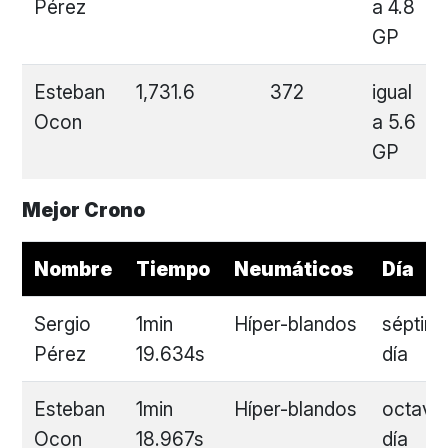
Pérez
a 4.8
GP
Esteban
1,731.6
372
igual
Ocon
a 5.6
GP
Mejor Crono
Nombre
Tiempo
Neumáticos
Día
Sergio
1min
Híper-blandos
séptim
Pérez
19.634s
día
Esteban
1min
Híper-blandos
octavo
Ocon
18.967s
día