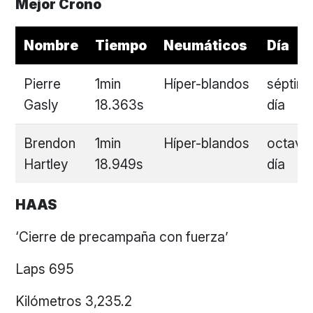
Mejor Crono
Nombre
Tiempo
Neumáticos
Día
Pierre
1min
Híper-blandos
séptim
Gasly
18.363s
día
Brendon
1min
Híper-blandos
octavo
Hartley
18.949s
día
HAAS
‘Cierre de precampaña con fuerza’
Laps 695
Kilómetros 3,235.2