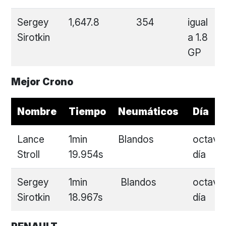
Sergey
1,647.8
354
igual
Sirotkin
a 1.8
GP
Mejor Crono
Nombre
Tiempo
Neumáticos
Día
Lance
1min
Blandos
octavo
Stroll
19.954s
día
Sergey
1min
Blandos
octavo
Sirotkin
18.967s
día