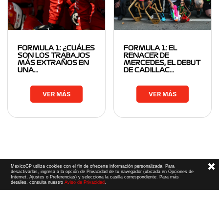
FORMULA 1: ¿CUÁLES
FORMULA 1: EL
SON LOS TRABAJOS
RENACER DE
MÁS EXTRAÑOS EN
MERCEDES, EL DEBUT
UNA…
DE CADILLAC…
VER MÁS
VER MÁS
MexicoGP utiliza cookies con el fin de ofrecerte información personalizada. Para
desactivarlas, ingresa a la opción de Privacidad de tu navegador (ubicada en Opciones de
Internet, Ajustes o Preferencias) y selecciona la casilla correspondiente. Para más
detalles, consulta nuestro
Aviso de Privacidad
.