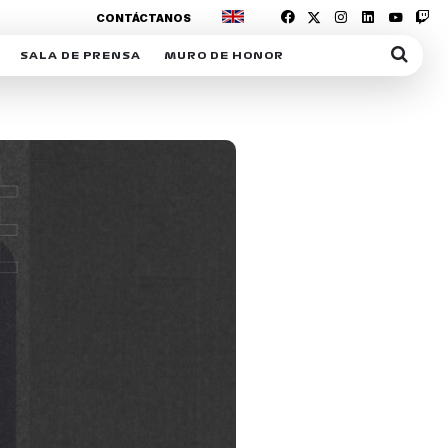
CONTÁCTANOS
SALA DE PRENSA
MURO DE HONOR
IAS
SUSCRIPCIÓN SALA DE PRENSA
IPCIÓN RACING NEWS
COMUNICADOS
OPCIÓN
COGP
ACREDITACIONES
S
RACTIVOS
Y
ICA
ER