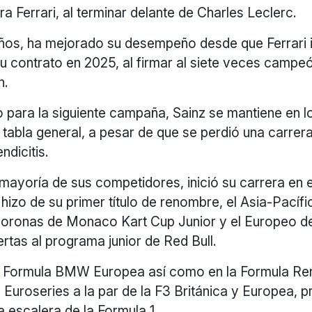
ara Ferrari, al terminar delante de Charles Leclerc.
años, ha mejorado su desempeño desde que Ferrari
su contrato en 2025, al firmar al siete veces camp
n.
o para la siguiente campaña, Sainz se mantiene en l
 tabla general, a pesar de que se perdió una carrer
ndicitis.
a mayoría de sus competidores, inició su carrera en e
 hizo de su primer título de renombre, el Asia-Pacíf
 coronas de Monaco Kart Cup Junior y el Europeo d
uertas al programa junior de Red Bull.
a Formula BMW Europea así como en la Formula Rena
F3 Euroseries a la par de la F3 Británica y Europea, 
la escalera de la Formula 1.