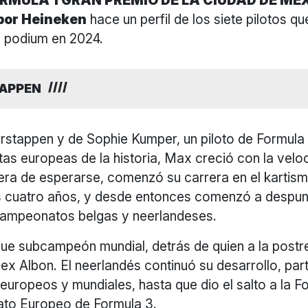
RMULA 1 GRAN PREMIO DE LA CIUDAD DE MÉ
por Heineken
hace un perfil de los siete pilotos q
l podium en 2024.
APPEN
rstappen y de Sophie Kumper, un piloto de Formula 
tas europeas de la historia, Max creció con la velo
ra de esperarse, comenzó su carrera en el kartis
s cuatro años, y desde entonces comenzó a despunta
s campeonatos belgas y neerlandeses.
fue subcampeón mundial, detrás de quien a la postr
ex Albon. El neerlandés continuó su desarrollo, par
uropeos y mundiales, hasta que dio el salto a la F
to Europeo de Formula 3.