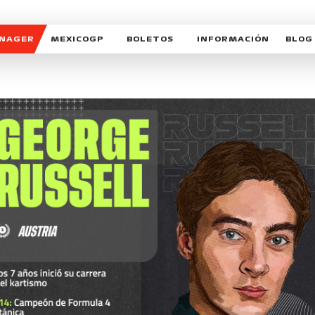
ANAGER
MEXICOGP
BOLETOS
INFORMACIÓN
BLOG
GALERIA SOCIAL
HORARIOS
NOTIC
SOMOS PARTE DEL VUELO
DUDAS
SUSCR
SOSTENIBILIDAD
DERECHO DE PRIMERA 
MEXI
CELEBRA CON NOSOTROS
REFORESTEMOS JUNTO
INTE
MOTORSPORT ACADEM
VOLUNTARIOS
EXPOSICIÓN FOTOGRÁF
CAMPEONATO
PATROCINADORES
LEGALES TICKETMAST