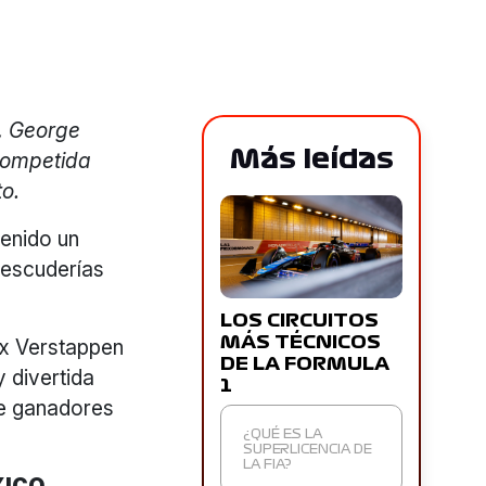
c, George
Más leídas
 competida
o.
enido un
o escuderías
LOS CIRCUITOS
MÁS TÉCNICOS
ax Verstappen
DE LA FORMULA
 divertida
1
de ganadores
¿QUÉ ES LA
SUPERLICENCIA DE
LA FIA?