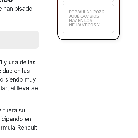
XICO
ue han pisado
FORMULA 1 2026:
¿QUÉ CAMBIOS
HAY EN LOS
NEUMÁTICOS Y…
1 y una de las
cidad en las
mo siendo muy
r, al llevarse
e fuera su
ticipando en
ormula Renault