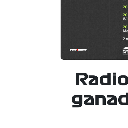
Radio
ganad