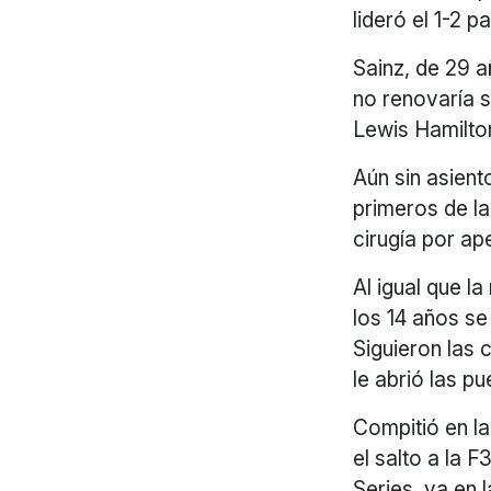
lideró el 1-2 p
Sainz, de 29 
no renovaría 
Lewis Hamilto
Aún sin asient
primeros de la
cirugía por ape
Al igual que l
los 14 años se
Siguieron las
le abrió las p
Compitió en l
el salto a la 
Series, ya en 