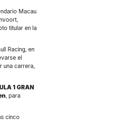
gendario Macau
nvoort,
o titular en la
ll Racing, en
evarse el
ar una carrera,
ULA 1 GRAN
en
, para
as cinco