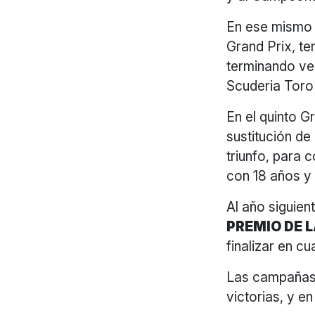
En ese mismo 
Grand Prix, t
terminando ven
Scuderia Toro
En el quinto G
sustitución de
triunfo, para 
con 18 años y 
Al año siguien
PREMIO DE L
finalizar en cu
Las campañas 
victorias, y 