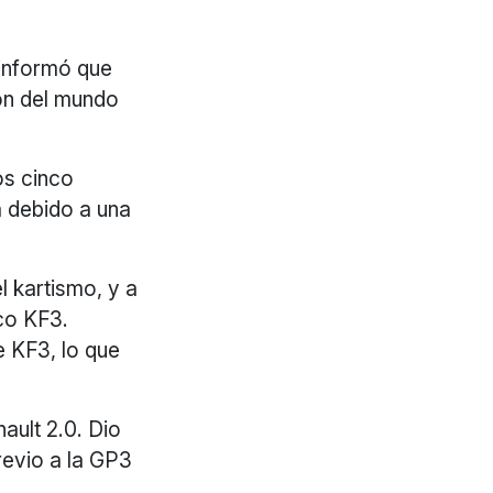
 informó que
eón del mundo
os cinco
a debido a una
l kartismo, y a
ico KF3.
e KF3, lo que
ult 2.0. Dio
previo a la GP3