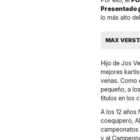
Por ello, el
FO
Presentado 
lo más alto de
MAX VERST
Hijo de Jos Ve
mejores kartis
venas. Como e
pequeño, a lo
títulos en lo
A los 12 años 
coequipero, Al
campeonatos e
y al Campeona