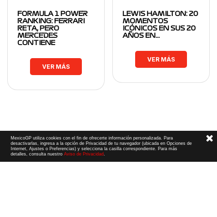
FORMULA 1 POWER
LEWIS HAMILTON: 20
RANKING: FERRARI
MOMENTOS
RETA, PERO
ICÓNICOS EN SUS 20
MERCEDES
AÑOS EN…
CONTIENE
VER MÁS
VER MÁS
MexicoGP utiliza cookies con el fin de ofrecerte información personalizada. Para
desactivarlas, ingresa a la opción de Privacidad de tu navegador (ubicada en Opciones de
Internet, Ajustes o Preferencias) y selecciona la casilla correspondiente. Para más
detalles, consulta nuestro
Aviso de Privacidad
.