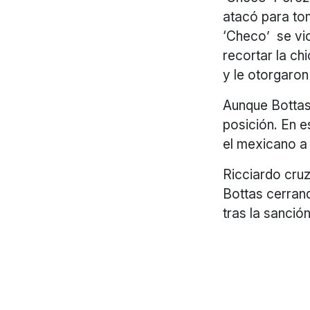
atacó para tom
‘Checo’ se vio
recortar la ch
y le otorgaron
Aunque Bottas 
posición. En 
el mexicano a 
Ricciardo cru
Bottas cerrand
tras la sanció