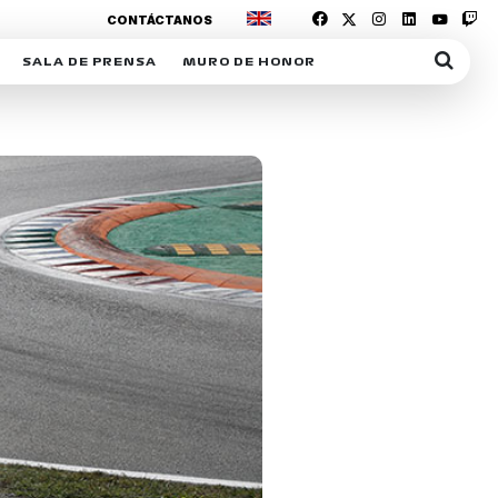
CONTÁCTANOS
SALA DE PRENSA
MURO DE HONOR
IAS
SUSCRIPCIÓN SALA DE PRENSA
IPCIÓN RACING NEWS
COMUNICADOS
OPCIÓN
COGP
ACREDITACIONES
S
RACTIVOS
Y
ICA
ER