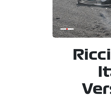
Ricc
I
Ver