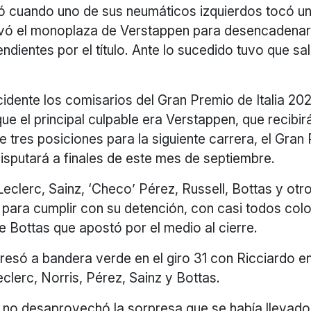
ió cuando uno de sus neumáticos izquierdos tocó un
levó el monoplaza de Verstappen para desencadena
ndientes por el título. Ante lo sucedido tuvo que sal
idente los comisarios del Gran Premio de Italia 202
ue el principal culpable era Verstappen, que recibir
e tres posiciones para la siguiente carrera, el Gran
isputará a finales de este mes de septiembre.
eclerc, Sainz, ‘Checo’ Pérez, Russell, Bottas y otro
para cumplir con su detención, con casi todos col
 Bottas que apostó por el medio al cierre.
resó a bandera verde en el giro 31 con Ricciardo en 
clerc, Norris, Pérez, Sainz y Bottas.
 no desaprovechó la sorpresa que se había llevado 