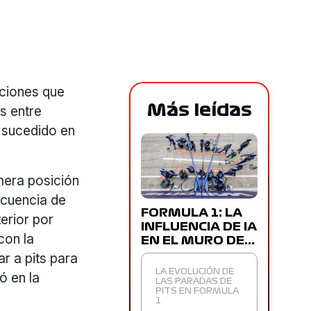
ociones que
Más leídas
s entre
o sucedido en
mera posición
ecuencia de
FORMULA 1: LA
erior por
INFLUENCIA DE IA
con la
EN EL MURO DE…
r a pits para
LA EVOLUCIÓN DE
ó en la
LAS PARADAS DE
PITS EN FORMULA
1