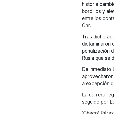
historia camb
bordillos y e
entre los conte
Car.
Tras dicho acc
dictaminaron q
penalización d
Rusia que se d
De inmediato L
aprovecharon 
a excepción de
La carrera reg
seguido por Le
‘Checo’ Pérez