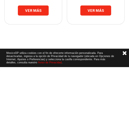
VER MÁS
VER MÁS
MexicoGP utiliza cookies con el fin de ofrecerte información personalizada. Para
desactivarlas, ingresa a la opción de Privacidad de tu navegador (ubicada en Opciones de
Internet, Ajustes o Preferencias) y selecciona la casilla correspondiente. Para más
detalles, consulta nuestro
Aviso de Privacidad
.
Términos y Condiciones
|
Aviso de Privacidad
|
Convenio de liberación
© 2026 CIE Todos los derechos reservados