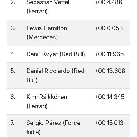
2.
Sebastian Vettel
+00:4.486
(Ferrari)
3.
Lewis Hamilton
+00:6.053
(Mercedes)
4.
Daniil Kvyat (Red Bull)
+00:11.965
5.
Daniel Ricciardo (Red
+00:13.608
Bull)
6.
Kimi Räikkönen
+00:14.345
(Ferrari)
7.
Sergio Pérez (Force
+00:15.013
India)