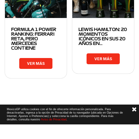
FORMULA 1 POWER
LEWIS HAMILTON: 20
RANKING: FERRARI
MOMENTOS
RETA, PERO
ICÓNICOS EN SUS 20
MERCEDES
AÑOS EN…
CONTIENE
VER MÁS
VER MÁS
MexicoGP utiliza cookies con el fin de ofrecerte información personalizada. Para
desactivarlas, ingresa a la opción de Privacidad de tu navegador (ubicada en Opciones de
Internet, Ajustes o Preferencias) y selecciona la casilla correspondiente. Para más
detalles, consulta nuestro
Aviso de Privacidad
.