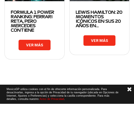
FORMULA 1 POWER
LEWIS HAMILTON: 20
RANKING: FERRARI
MOMENTOS
RETA, PERO
ICÓNICOS EN SUS 20
MERCEDES
AÑOS EN…
CONTIENE
VER MÁS
VER MÁS
MexicoGP utiliza cookies con el fin de ofrecerte información personalizada. Para
desactivarlas, ingresa a la opción de Privacidad de tu navegador (ubicada en Opciones de
Internet, Ajustes o Preferencias) y selecciona la casilla correspondiente. Para más
detalles, consulta nuestro
Aviso de Privacidad
.