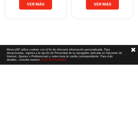
VER MÁS
VER MÁS
MexicoGP utiliza cookies con el fin de ofrecerte información personalizada. Para
desactivarlas, ingresa a la opción de Privacidad de tu navegador (ubicada en Opciones de
Internet, Ajustes o Preferencias) y selecciona la casilla correspondiente. Para más
detalles, consulta nuestro
Aviso de Privacidad
.
Términos y Condiciones
|
Aviso de Privacidad
|
Convenio de liberación
© 2026 CIE Todos los derechos reservados
El logotipo F1, las marcas F1, FORMULA 1, F1, FIA FORMULA ONE WORLD CHAMPIONSHIP, GRAND PRIX,
PADDOCK CLUB,
FORMULA 1 GRAND PRIX
OF MEXICO, FORMULA 1 GRAN PREMIO DE MÉXICO,
FORMULA 1 MEXICO CITY GRAND PRIX,
FORMULA 1 GRAN PREMIO DE LA CIUDAD DE
MÉXICO y otros distintivos
relacionados son marcas de Formula One Licensing BV,
una compañía Formula 1. Todos los derechos reservados.