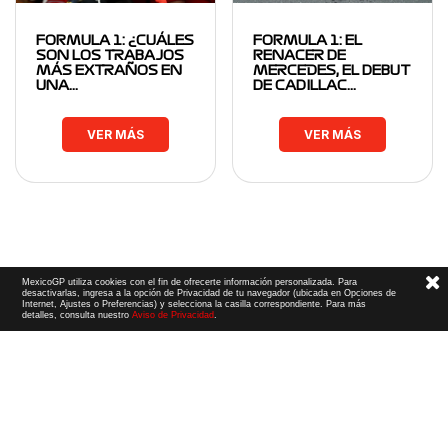
FORMULA 1: ¿CUÁLES
FORMULA 1: EL
SON LOS TRABAJOS
RENACER DE
MÁS EXTRAÑOS EN
MERCEDES, EL DEBUT
UNA…
DE CADILLAC…
VER MÁS
VER MÁS
MexicoGP utiliza cookies con el fin de ofrecerte información personalizada. Para
desactivarlas, ingresa a la opción de Privacidad de tu navegador (ubicada en Opciones de
Internet, Ajustes o Preferencias) y selecciona la casilla correspondiente. Para más
detalles, consulta nuestro
Aviso de Privacidad
.