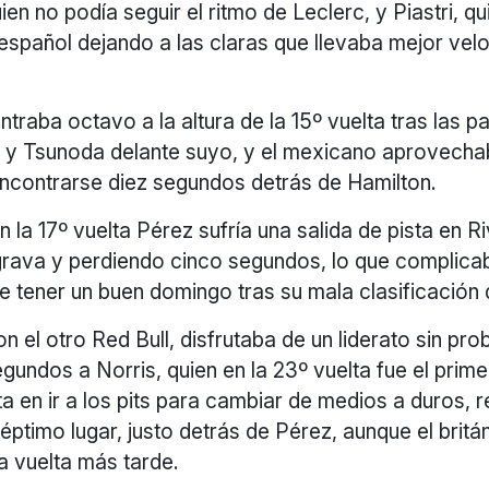
ien no podía seguir el ritmo de Leclerc, y Piastri, qu
español dejando a las claras que llevaba mejor vel
traba octavo a la altura de la 15º vuelta tras las p
 y Tsunoda delante suyo, y el mexicano aprovecha
 encontrarse diez segundos detrás de Hamilton.
 la 17º vuelta Pérez sufría una salida de pista en R
grava y perdiendo cinco segundos, lo que complic
 tener un buen domingo tras su mala clasificación 
n el otro Red Bull, disfrutaba de un liderato sin pro
egundos a Norris, quien en la 23º vuelta fue el prime
ta en ir a los pits para cambiar de medios a duros, 
séptimo lugar, justo detrás de Pérez, aunque el brit
a vuelta más tarde.