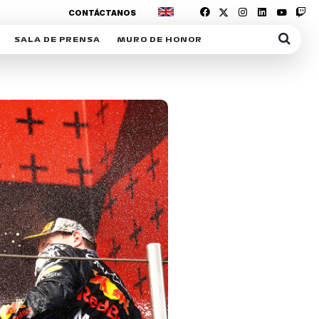
CONTÁCTANOS
SALA DE PRENSA
MURO DE HONOR
IAS
SUSCRIPCIÓN SALA DE PRENSA
IPCIÓN RACING NEWS
COMUNICADOS
OPCIÓN
COGP
ACREDITACIONES
S
RACTIVOS
Y
ICA
ER