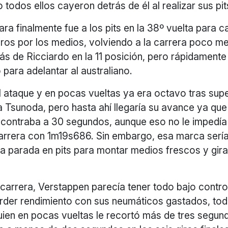
 todos ellos cayeron detrás de él al realizar sus pi
ara finalmente fue a los pits en la 38º vuelta para c
ros por los medios, volviendo a la carrera poco m
ás de Ricciardo en la 11 posición, pero rápidament
para adelantar al australiano.
l ataque y en pocas vueltas ya era octavo tras sup
 Tsunoda, pero hasta ahí llegaría su avance ya que
ncontraba a 30 segundos, aunque eso no le impedía
carrera con 1m19s686. Sin embargo, esa marca serí
na parada en pits para montar medios frescos y gira
a carrera, Verstappen parecía tener todo bajo contro
der rendimiento con sus neumáticos gastados, todo
uien en pocas vueltas le recortó más de tres segund