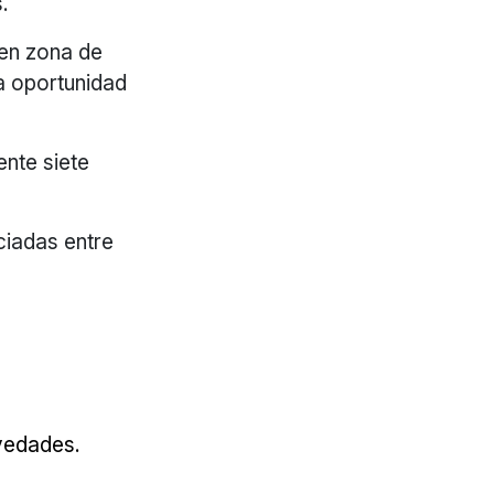
.
 en zona de
na oportunidad
ente siete
ciadas entre
ovedades.