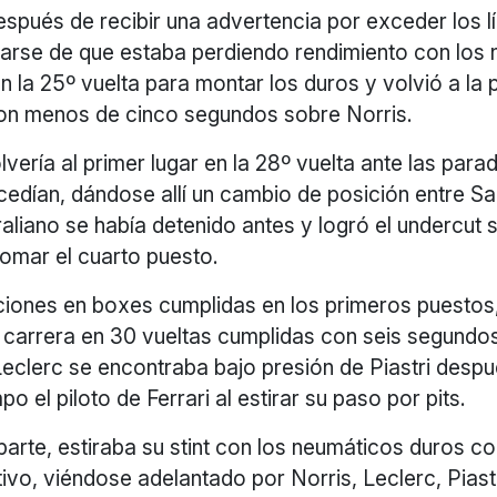
spués de recibir una advertencia por exceder los lí
ejarse de que estaba perdiendo rendimiento con los
en la 25º vuelta para montar los duros y volvió a la p
con menos de cinco segundos sobre Norris.
vería al primer lugar en la 28º vuelta ante las para
cedían, dándose allí un cambio de posición entre Sai
raliano se había detenido antes y logró el undercut 
tomar el cuarto puesto.
ciones en boxes cumplidas en los primeros puestos
carrera en 30 vueltas cumplidas con seis segundos
Leclerc se encontraba bajo presión de Piastri desp
po el piloto de Ferrari al estirar su paso por pits.
parte, estiraba su stint con los neumáticos duros co
vo, viéndose adelantado por Norris, Leclerc, Piastr