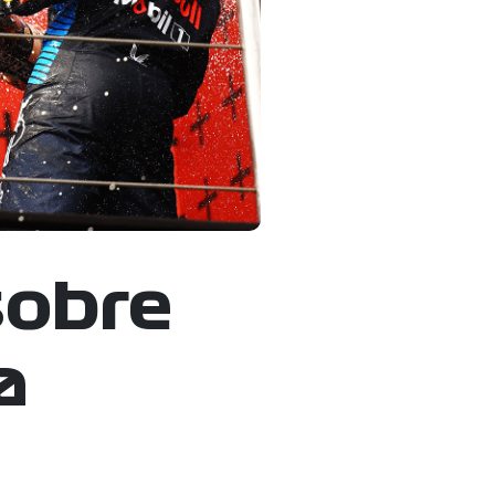
sobre
a