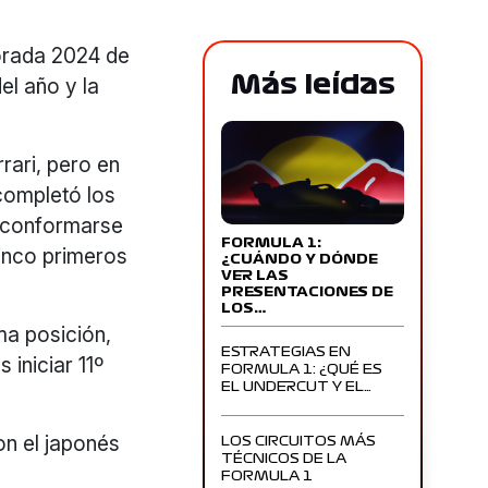
orada 2024 de
Más leídas
el año y la
rari, pero en
 completó los
on conformarse
FORMULA 1:
cinco primeros
¿CUÁNDO Y DÓNDE
VER LAS
PRESENTACIONES DE
LOS…
ma posición,
ESTRATEGIAS EN
iniciar 11º
FORMULA 1: ¿QUÉ ES
EL UNDERCUT Y EL…
on el japonés
LOS CIRCUITOS MÁS
TÉCNICOS DE LA
FORMULA 1