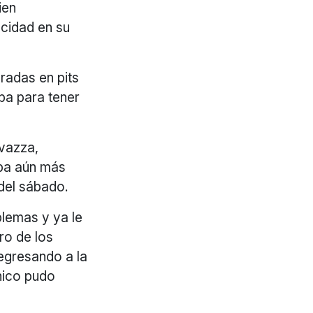
ien
ocidad en su
aradas en pits
ba para tener
ivazza,
aba aún más
del sábado.
blemas y ya le
ro de los
regresando a la
ánico pudo