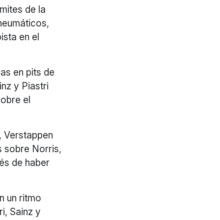
mites de la
 neumáticos,
ista en el
das en pits de
nz y Piastri
sobre el
, Verstappen
 sobre Norris,
ués de haber
n un ritmo
i, Sainz y