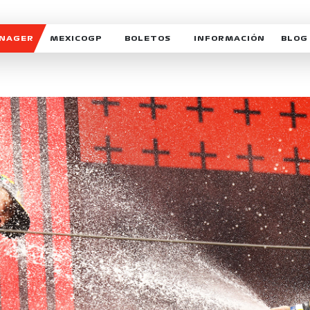
ANAGER
MEXICOGP
BOLETOS
INFORMACIÓN
BLOG
GALERIA SOCIAL
HORARIOS
NOTIC
SOMOS PARTE DEL VUELO
DUDAS
SUSCR
SOSTENIBILIDAD
DERECHO DE PRIMERA 
MEXI
CELEBRA CON NOSOTROS
REFORESTEMOS JUNTO
INTE
MOTORSPORT ACADEM
VOLUNTARIOS
EXPOSICIÓN FOTOGRÁF
CAMPEONATO
PATROCINADORES
LEGALES TICKETMAST