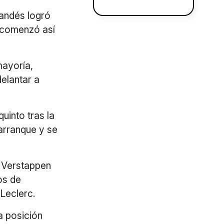
landés logró
y comenzó así
mayoría,
elantar a
uinto tras la
arranque y se
, Verstappen
os de
 Leclerc.
a posición