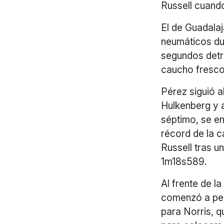
Russell cuando
El de Guadalaj
neumáticos du
segundos detr
caucho fresco 
Pérez siguió a
Hulkenberg y a
séptimo, se e
récord de la 
Russell tras u
1m18s589.
Al frente de l
comenzó a per
para Norris, q