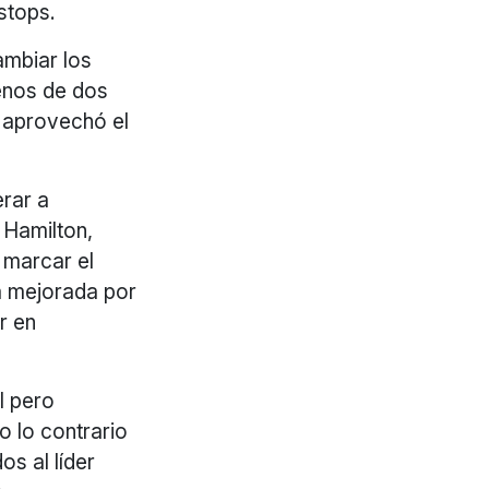
tstops.
ambiar los
enos de dos
e aprovechó el
erar a
 Hamilton,
 marcar el
a mejorada por
r en
l pero
 lo contrario
os al líder