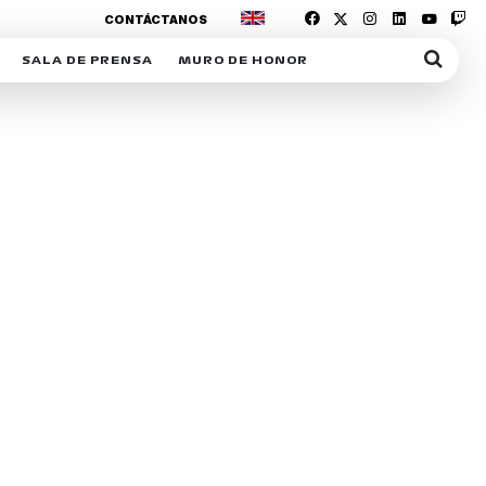
CONTÁCTANOS
SALA DE PRENSA
MURO DE HONOR
IAS
SUSCRIPCIÓN SALA DE PRENSA
IPCIÓN RACING NEWS
COMUNICADOS
OPCIÓN
COGP
ACREDITACIONES
S
RACTIVOS
Y
ICA
ER