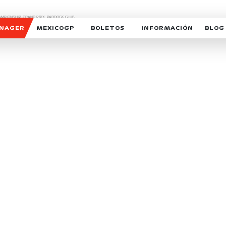
CHAMPIONSHIP, GRAND PRIX,
PADDOCK CLUB,
O,
FORMULA 1 MEXICO CITY GRAND PRIX,
cionados son marcas de Formula One Licensing BV,
ANAGER
MEXICOGP
BOLETOS
INFORMACIÓN
BLOG
GALERIA SOCIAL
HORARIOS
NOTIC
SOMOS PARTE DEL VUELO
DUDAS
SUSCR
SOSTENIBILIDAD
DERECHO DE PRIMERA 
MEXI
CELEBRA CON NOSOTROS
REFORESTEMOS JUNTO
INTE
MOTORSPORT ACADEM
VOLUNTARIOS
EXPOSICIÓN FOTOGRÁF
CAMPEONATO
PATROCINADORES
LEGALES TICKETMAST