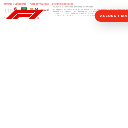
Términos y Condiciones
|
Aviso de Privacidad
|
Convenio de liberación
© 2026 CIE Todos los derechos reservados
El logotipo F1, las marcas F1, FORMULA 1, F1, FIA FORMULA ONE WORLD 
FORMULA 1 GRAND PRIX OF MEXICO, FORMULA 1 GRAN PREMIO DE MÉXIC
FORMULA 1 GRAN PREMIO DE LA CIUDAD DE MÉXICO y otros distintivos
rela
ACCOUNT M
una compañía Formula 1. Todos los derechos reservados.
Website by Alucina