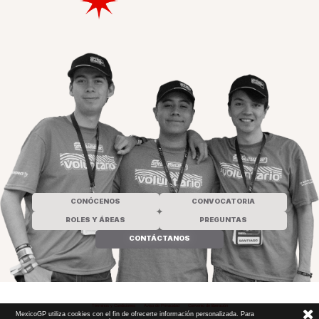
CONÓCENOS
CONVOCATORIA
ROLES Y ÁREAS
PREGUNTAS
CONTÁCTANOS
Términos y Condiciones
|
Aviso de Privacidad
|
Convenio de liberación
MexicoGP utiliza cookies con el fin de ofrecerte información personalizada. Para