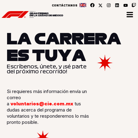
CONTÁCTANOS
L
A
C
A
R
R
E
R
A
E
S
T
U
Y
A
Escríbenos, únete, y ¡sé parte
del próximo recorrido!
Si requieres más información envía un
correo
a
voluntarios@cie.com.mx
tus
dudas acerca del programa de
voluntarios y te responderemos lo más
pronto posible.