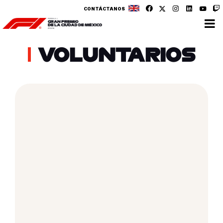
CONTÁCTANOS
VOLUNTARIOS