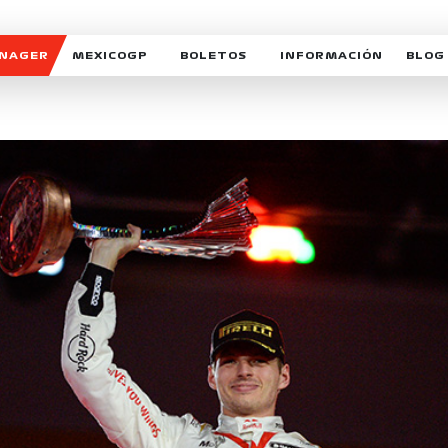
ANAGER
MEXICOGP
BOLETOS
INFORMACIÓN
BLOG
GALERIA SOCIAL
HORARIOS
NOTIC
SOMOS PARTE DEL VUELO
DUDAS
SUSCR
SOSTENIBILIDAD
DERECHO DE PRIMERA 
MEXI
CELEBRA CON NOSOTROS
REFORESTEMOS JUNTO
INTE
MOTORSPORT ACADEM
VOLUNTARIOS
EXPOSICIÓN FOTOGRÁF
CAMPEONATO
PATROCINADORES
LEGALES TICKETMAST