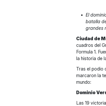
El domini
batalla d
grandes 
Ciudad de Mé
cuadros del G
Formula 1. Fu
la historia de 
Tras el podio
marcaron la t
mundo:
Dominio Ver
Las 19 victor