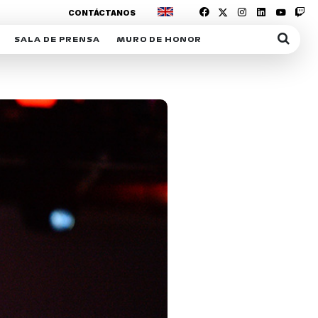
CONTÁCTANOS
SALA DE PRENSA
MURO DE HONOR
IAS
SUSCRIPCIÓN SALA DE PRENSA
IPCIÓN RACING NEWS
COMUNICADOS
OPCIÓN
COGP
ACREDITACIONES
S
RACTIVOS
Y
ICA
ER