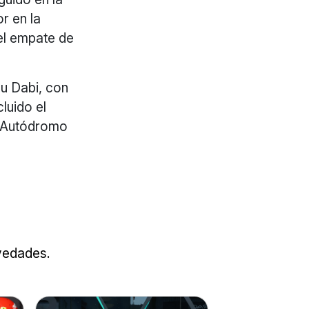
or en la
 el empate de
bu Dabi, con
luido el
l Autódromo
ovedades.