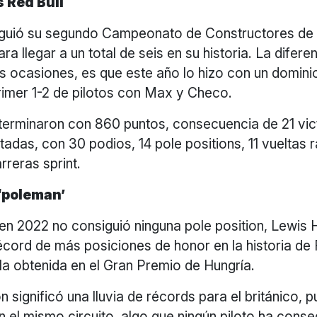
 Red Bull
iguió su segundo Campeonato de Constructores de
ra llegar a un total de seis en su historia. La difer
es ocasiones, es que este año lo hizo con un domin
rimer 1-2 de pilotos con Max y Checo.
erminaron con 860 puntos, consecuencia de 21 vic
tadas, con 30 podios, 14 pole positions, 11 vueltas 
arreras sprint.
 ‘poleman’
en 2022 no consiguió ninguna pole position, Lewis 
cord de más posiciones de honor en la historia de 
 la obtenida en el Gran Premio de Hungría.
n significó una lluvia de récords para el británico, 
 el mismo circuito, algo que ningún piloto ha conse