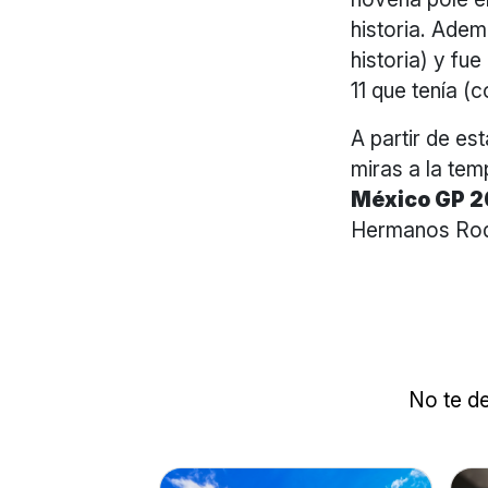
historia. Ademá
historia) y fu
11 que tenía (
A partir de e
miras a la te
México GP 
Hermanos Rod
No te de