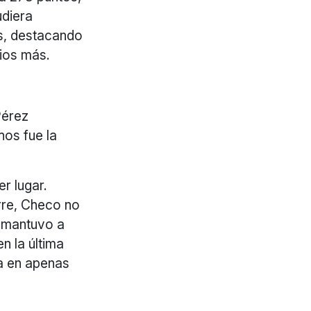
udiera
s, destacando
dios más.
Pérez
hos fue la
r lugar.
rre, Checo no
o mantuvo a
n la última
ta en apenas