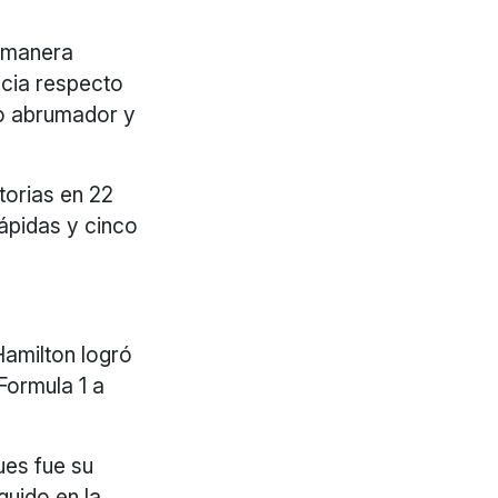
 manera
encia respecto
io abrumador y
torias en 22
rápidas y cinco
Hamilton logró
Formula 1 a
pues fue su
guido en la