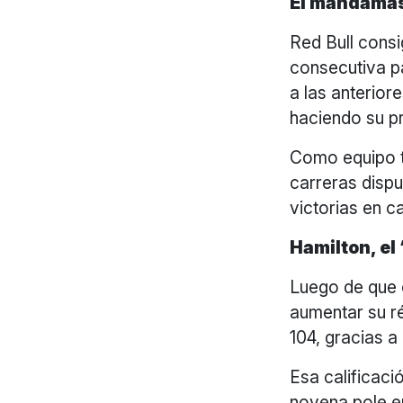
El mandamás
Red Bull cons
consecutiva pa
a las anterior
haciendo su p
Como equipo t
carreras dispu
victorias en c
Hamilton, el
Luego de que 
aumentar su ré
104, gracias a
Esa calificació
novena pole en