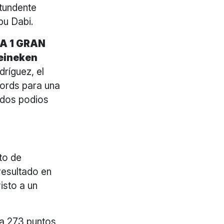
ntundente
bu Dabi.
A 1 GRAN
eineken
ríguez, el
cords para una
 dos podios
to de
resultado en
isto a un
 a 273 puntos,