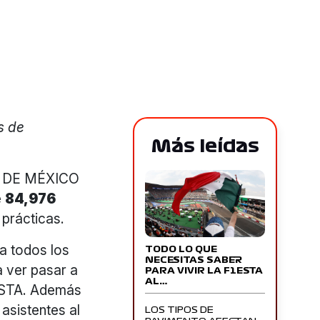
s de
Más leídas
IO DE MÉXICO
e
84,976
 prácticas.
 a todos los
TODO LO QUE
NECESITAS SABER
a ver pasar a
PARA VIVIR LA F1ESTA
AL…
STA. Además
asistentes al
LOS TIPOS DE