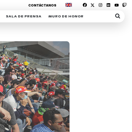
CONTÁCTANOS
SALA DE PRENSA
MURO DE HONOR
IAS
SUSCRIPCIÓN SALA DE PRENSA
IPCIÓN RACING NEWS
COMUNICADOS
OPCIÓN
COGP
ACREDITACIONES
S
RACTIVOS
Y
ICA
ER