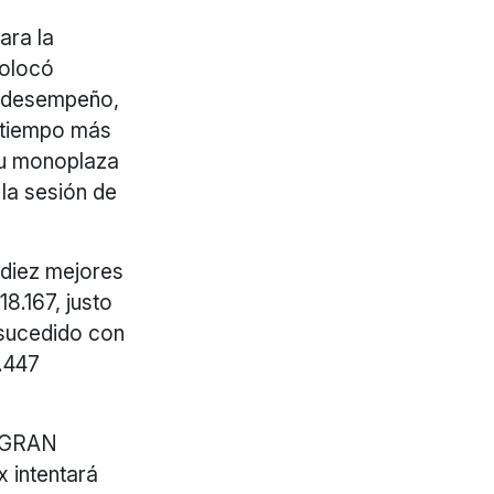
ara la
colocó
r desempeño,
 tiempo más
 su monoplaza
 la sesión de
 diez mejores
8.167, justo
sucedido con
1.447
1 GRAN
 intentará