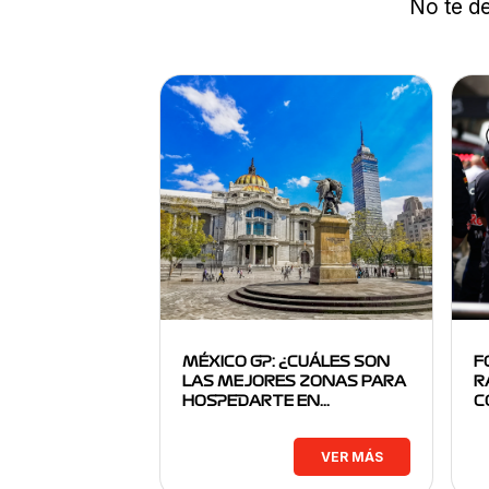
No te de
MÉXICO GP: ¿CUÁLES SON
F
LAS MEJORES ZONAS PARA
R
HOSPEDARTE EN…
C
VER MÁS