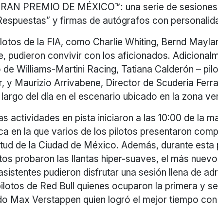
AN PREMIO DE MÉXICO™: una serie de sesiones
Respuestas” y firmas de autógrafos con personalid
ilotos de la FIA, como Charlie Whiting, Bernd Mayla
, pudieron convivir con los aficionados. Adicional
o de Williams-Martini Racing, Tatiana Calderón – pil
 y Maurizio Arrivabene, Director de Scuderia Ferra
 largo del día en el escenario ubicado en la zona ve
las actividades en pista iniciaron a las 10:00 de la 
ca en la que varios de los pilotos presentaron com
titud de la Ciudad de México. Además, durante esta
otos probaron las llantas hiper-suaves, el más nue
 asistentes pudieron disfrutar una sesión llena de ad
pilotos de Red Bull quienes ocuparon la primera y 
ndo Max Verstappen quien logró el mejor tiempo con