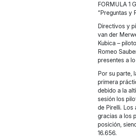
FORMULA 1 GR
“Preguntas y 
Directivos y p
van der Merwe
Kubica – pilot
Romeo Sauber,
presentes a lo
Por su parte, 
primera prácti
debido a la al
sesión los pil
de Pirelli. Los
gracias a los 
posición, sie
16.656.