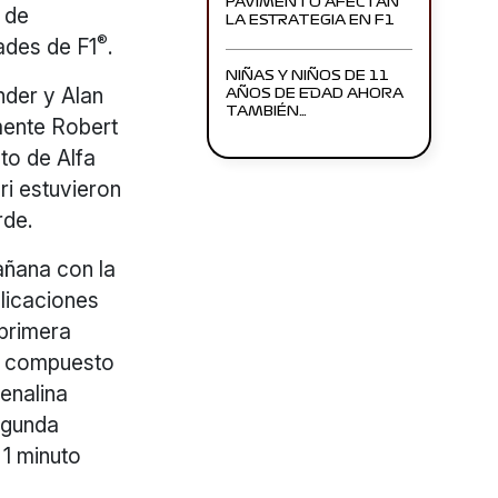
PAVIMENTO AFECTAN
 de
LA ESTRATEGIA EN F1
®
ades de F1
.
NIÑAS Y NIÑOS DE 11
nder y Alan
AÑOS DE EDAD AHORA
TAMBIÉN…
mente Robert
oto de Alfa
ri estuvieron
rde.
mañana con la
plicaciones
 primera
vo compuesto
renalina
segunda
 1 minuto