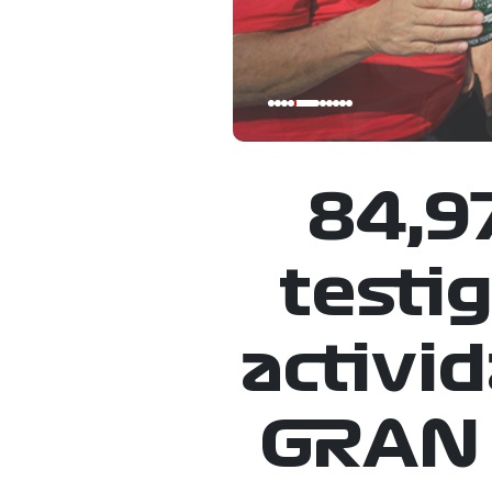
84,9
testig
activi
GRAN 