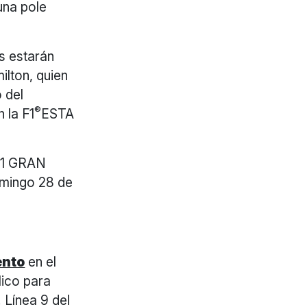
 una pole
os estarán
ilton, quien
 del
®
 la F1
ESTA
A 1 GRAN
mingo 28 de
ento
en el
lico para
 Línea 9 del