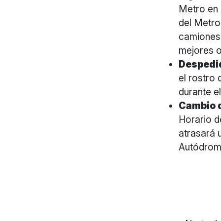
Metro en 
del Metro
camiones 
mejores o
Despedi
el rostro
durante e
Cambio d
Horario d
atrasará 
Autódrom