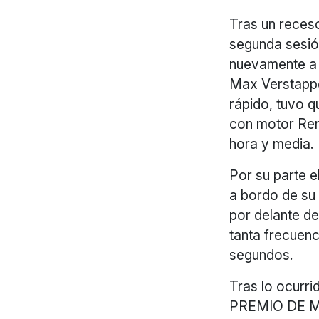
Tras un receso
segunda sesión
nuevamente a 
Max Verstappe
rápido, tuvo q
con motor Rena
hora y media.
Por su parte e
a bordo de su 
por delante d
tanta frecuenc
segundos.
Tras lo ocurr
PREMIO DE MÉ