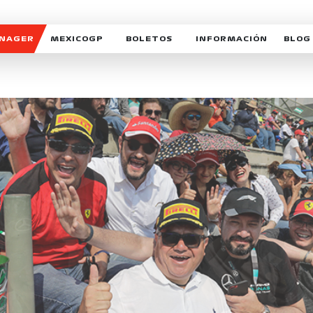
ANAGER
MEXICOGP
BOLETOS
INFORMACIÓN
BLOG
GALERIA SOCIAL
HORARIOS
NOTIC
SOMOS PARTE DEL VUELO
DUDAS
SUSCR
SOSTENIBILIDAD
DERECHO DE PRIMERA 
MEXI
CELEBRA CON NOSOTROS
REFORESTEMOS JUNTO
INTE
MOTORSPORT ACADEM
VOLUNTARIOS
EXPOSICIÓN FOTOGRÁF
CAMPEONATO
PATROCINADORES
LEGALES TICKETMAST