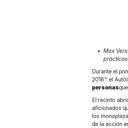
Max Verst
prácticas
Durante el p
2018™ el Autó
personas
que
El recinto abr
aficionados q
los monoplaza
de la acción e