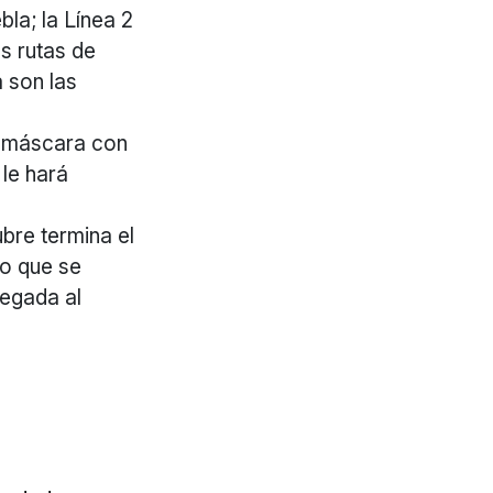
la; la Línea 2
s rutas de
a son las
u máscara con
 le hará
bre termina el
lo que se
legada al