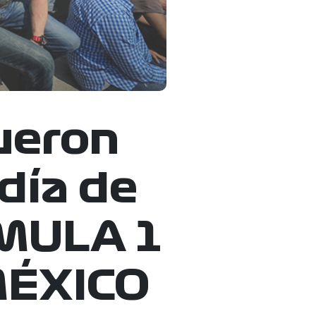
ueron
 día de
RMULA 1
MÉXICO